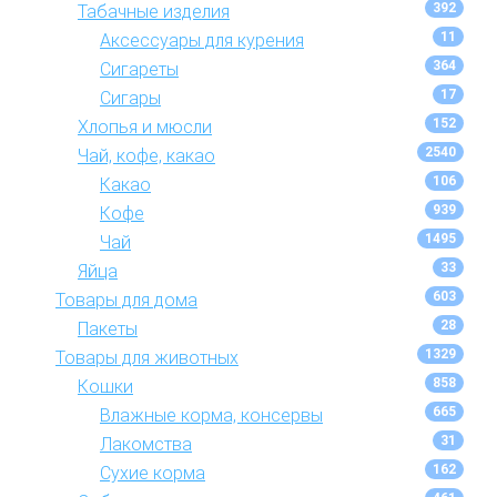
392
Табачные изделия
11
Аксессуары для курения
364
Сигареты
17
Сигары
152
Хлопья и мюсли
2540
Чай, кофе, какао
106
Какао
939
Кофе
1495
Чай
33
Яйца
603
Товары для дома
28
Пакеты
1329
Товары для животных
858
Кошки
665
Влажные корма, консервы
31
Лакомства
162
Сухие корма