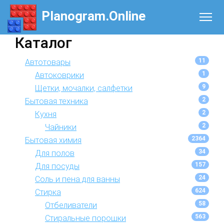
Planogram.Online
Каталог
11
Автотовары
1
Автоковрики
9
Щетки, мочалки, салфетки
2
Бытовая техника
2
Кухня
2
Чайники
2364
Бытовая химия
34
Для полов
157
Для посуды
24
Соль и пена для ванны
624
Стирка
58
Отбеливатели
563
Стиральные порошки