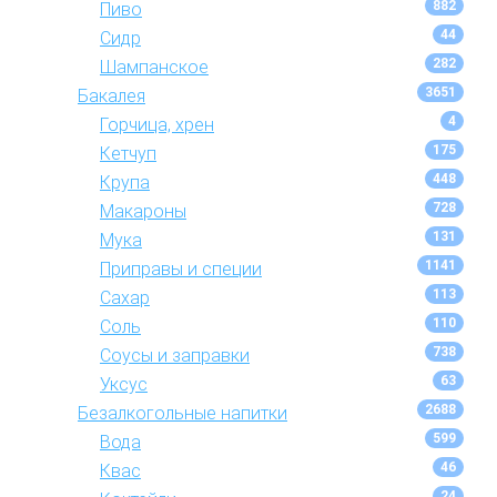
882
Пиво
44
Сидр
282
Шампанское
3651
Бакалея
4
Горчица, хрен
175
Кетчуп
448
Крупа
728
Макароны
131
Мука
1141
Приправы и специи
113
Сахар
110
Соль
738
Соусы и заправки
63
Уксус
2688
Безалкогольные напитки
599
Вода
46
Квас
24