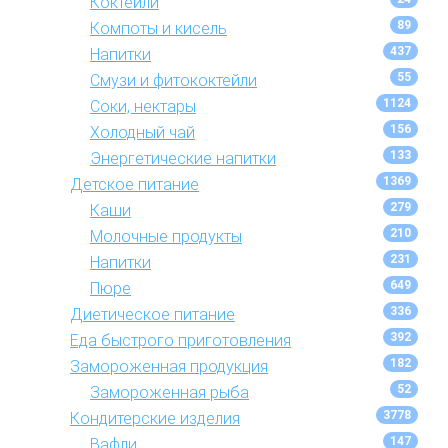
Коктейли
89
Компоты и кисель
437
Напитки
55
Смузи и фитококтейли
1124
Соки, нектары
156
Холодный чай
133
Энергетические напитки
1369
Детское питание
279
Каши
210
Молочные продукты
231
Напитки
649
Пюре
336
Диетическое питание
392
Еда быстрого приготовления
182
Замороженная продукция
52
Замороженная рыба
3778
Кондитерские изделия
147
Вафли