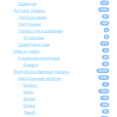
437
Шампуни
1006
Детские товары
87
Детское мыло
450
Подгузники
2
Товары для кормления
2
Бутылочки
277
Шампуни и гели
22
Офис и учеба
22
Бумажная продукция
22
Бумага
23376
Продовольственные товары
3762
Алкогольные напитки
31
Вермут
1297
Вино
195
Виски
358
Водка
81
Ликер