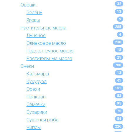
32
Овощи
13
Зелень
9
Ягоды
285
Растительные масла
4
Льняное
238
Оливковое масло
18
Подсолнечное масло
25
Растительные масла
708
Снеки
13
Кальмары
41
Кукуруза
151
Орехи
53
Попкорн
95
Семечки
75
Сухарики
54
Сушеная рыба
226
Чипсы