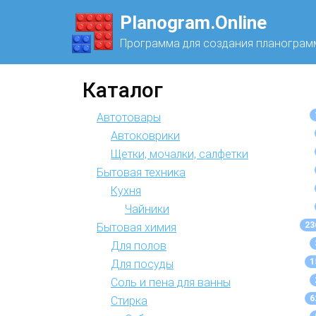
Planogram.Online
Программа для создания планограм
Каталог
Автотовары
Автоковрики
Щетки, мочалки, салфетки
Бытовая техника
Кухня
Чайники
23
Бытовая химия
Для полов
1
Для посуды
Соль и пена для ванны
6
Стирка