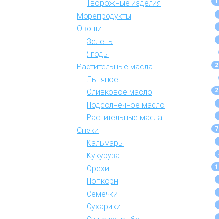
1
Творожные изделия
Морепродукты
Овощи
Зелень
Ягоды
2
Растительные масла
Льняное
2
Оливковое масло
Подсолнечное масло
Растительные масла
7
Снеки
Кальмары
Кукуруза
1
Орехи
Попкорн
Семечки
Сухарики