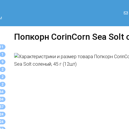
м
Попкорн CorinCorn Sea Solt 
11
1
9
2
2
2
64
34
57
24
24