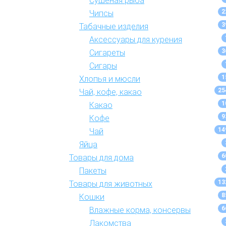
Сушеная рыба
2
Чипсы
3
Табачные изделия
Аксессуары для курения
3
Сигареты
Сигары
1
Хлопья и мюсли
25
Чай, кофе, какао
1
Какао
9
Кофе
14
Чай
Яйца
6
Товары для дома
Пакеты
13
Товары для животных
8
Кошки
6
Влажные корма, консервы
Лакомства