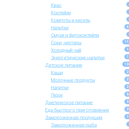
Квас
Коктейли
Компоты и кисель
4
Напитки
Смузи и фитококтейли
11
Соки, нектары
1
Холодный чай
1
Энергетические напитки
13
Детское питание
2
Каши
2
Молочные продукты
2
Напитки
6
Пюре
3
Диетическое питание
3
Еда быстрого приготовления
1
Замороженная продукция
Замороженная рыба