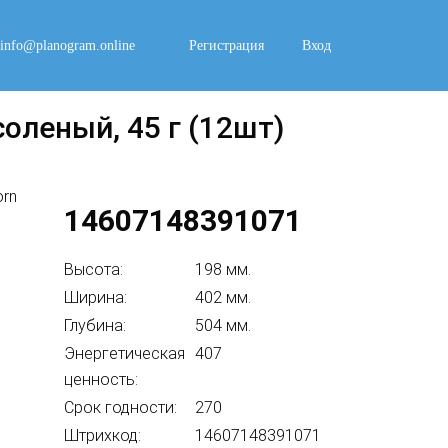
info@planogram.online
Регистрация
Вход
соленый, 45 г (12шт)
14607148391071
Высота:
198 мм.
Ширина:
402 мм.
Глубина:
504 мм.
Энергетическая
407
ценность:
Срок годности:
270
Штрихкод:
14607148391071