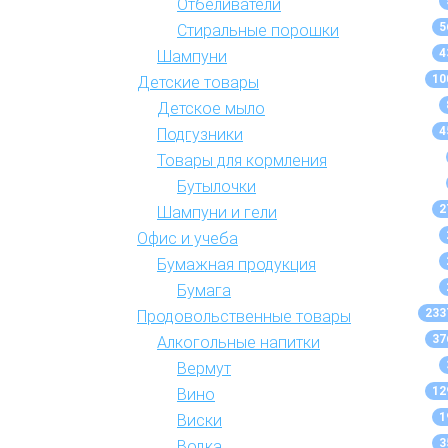
Отбеливатели
5
Стиральные порошки
4
Шампуни
10
Детские товары
Детское мыло
4
Подгузники
Товары для кормления
Бутылочки
2
Шампуни и гели
Офис и учеба
Бумажная продукция
Бумага
233
Продовольственные товары
37
Алкогольные напитки
Вермут
12
Вино
1
Виски
3
Водка