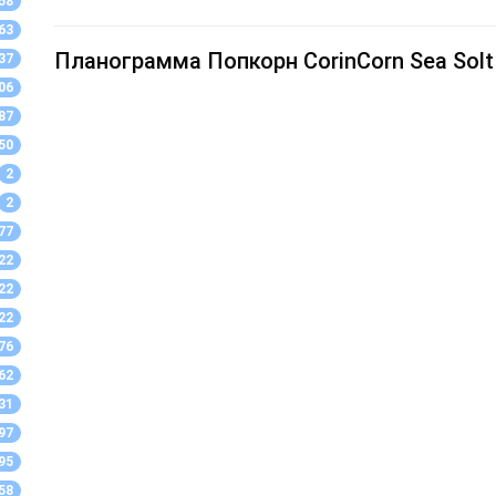
58
63
Планограмма Попкорн CorinCorn Sea Solt 
37
06
87
50
2
2
77
22
22
22
76
62
31
97
95
58