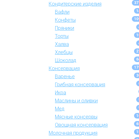
37
Кондитерские изделия
1
Вафли
10
Конфеты
Пряники
1
Торты
Халва
2
Хлебцы
6
Шоколад
17
Консервация
3
Варенье
Грибная консервация
Икра
Маслины и оливки
Мед
1
Мясные консервы
6
Овощная консервация
1
Молочная продукция