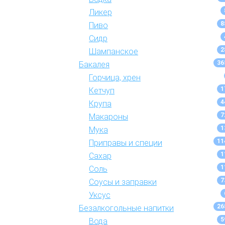
Ликер
8
Пиво
Сидр
2
Шампанское
36
Бакалея
Горчица, хрен
1
Кетчуп
4
Крупа
7
Макароны
1
Мука
11
Приправы и специи
1
Сахар
1
Соль
7
Соусы и заправки
Уксус
26
Безалкогольные напитки
5
Вода