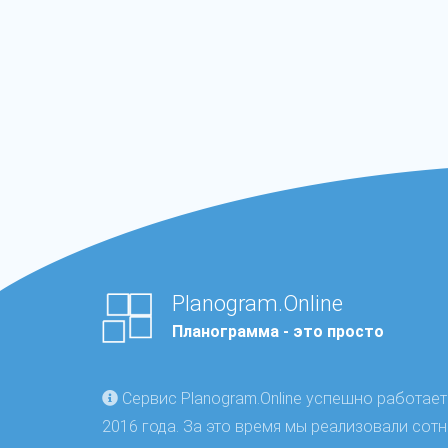
Planogram.Online
Планограмма - это просто
Сервис Planogram.Online успешно работает
2016 года. За это время мы реализовали сотн