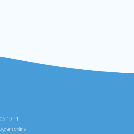
706-19-11
ogram.online