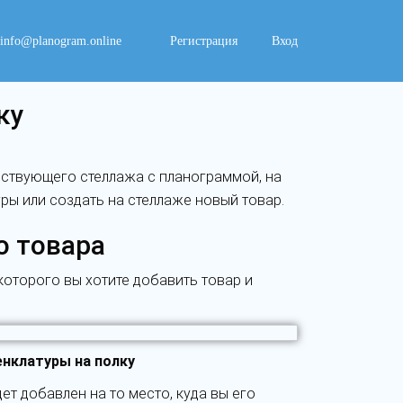
info@planogram.online
Регистрация
Вход
ку
ествующего стеллажа с планограммой, на
ры или создать на стеллаже новый товар.
о товара
 которого вы хотите добавить товар и
енклатуры на полку
дет добавлен на то место, куда вы его