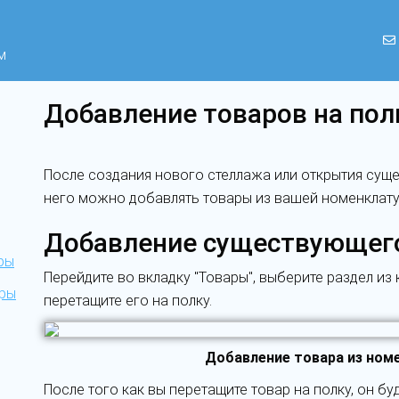
м
Добавление товаров на пол
После создания нового стеллажа или открытия сущ
него можно добавлять товары из вашей номенклату
Добавление существующег
ры
Перейдите во вкладку "Товары", выберите раздел из
уры
перетащите его на полку.
Добавление товара из ном
После того как вы перетащите товар на полку, он бу