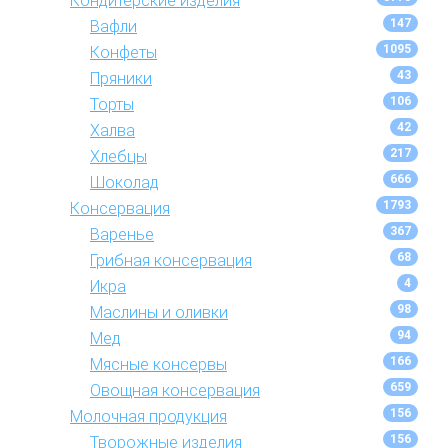
Кондитерские изделия
147
Вафли
1095
Конфеты
43
Пряники
106
Торты
42
Халва
217
Хлебцы
666
Шоколад
1793
Консервация
367
Варенье
68
Грибная консервация
4
Икра
98
Маслины и оливки
94
Мед
166
Мясные консервы
659
Овощная консервация
156
Молочная продукция
156
Творожные изделия