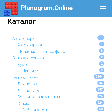
Planogram.Online
Каталог
11
Автотовары
1
Автоковрики
9
Щетки, мочалки, салфетки
2
Бытовая техника
2
Кухня
2
Чайники
2364
Бытовая химия
34
Для полов
157
Для посуды
24
Соль и пена для ванны
624
Стирка
58
Отбеливатели