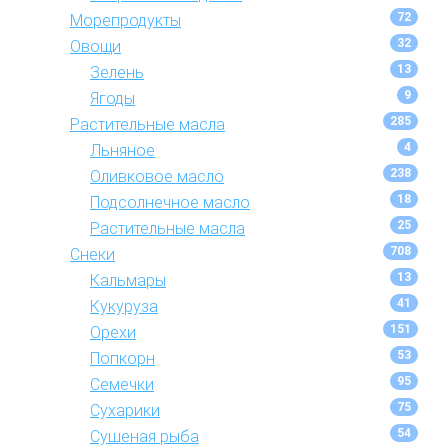
72
Морепродукты
32
Овощи
13
Зелень
9
Ягоды
285
Растительные масла
4
Льняное
238
Оливковое масло
18
Подсолнечное масло
25
Растительные масла
708
Снеки
13
Кальмары
41
Кукуруза
151
Орехи
53
Попкорн
95
Семечки
75
Сухарики
54
Сушеная рыба