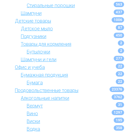
563
Стиральные порошки
437
Шампуни
1006
Детские товары
87
Детское мыло
450
Подгузники
2
Товары для кормления
2
Бутылочки
277
Шампуни и гели
22
Офис и учеба
22
Бумажная продукция
22
Бумага
23376
Продовольственные товары
3762
Алкогольные напитки
31
Вермут
1297
Вино
195
Виски
358
Водка