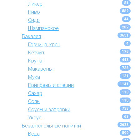
81
Ликер
882
Пиво
44
Сидр
282
Шампанское
3651
Бакалея
4
Горчица, хрен
175
Кетчуп
448
Крупа
728
Макароны
131
Мука
1141
Приправы и специи
113
Сахар
110
Соль
738
Соусы и заправки
63
Уксус
2688
Безалкогольные напитки
599
Вода