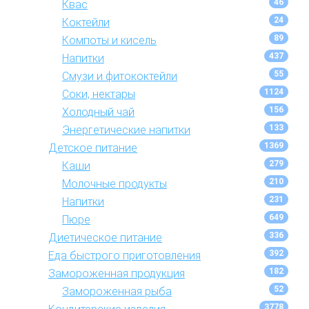
46
Квас
24
Коктейли
89
Компоты и кисель
437
Напитки
55
Смузи и фитококтейли
1124
Соки, нектары
156
Холодный чай
133
Энергетические напитки
1369
Детское питание
279
Каши
210
Молочные продукты
231
Напитки
649
Пюре
336
Диетическое питание
392
Еда быстрого приготовления
182
Замороженная продукция
52
Замороженная рыба
3778