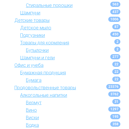
563
Стиральные порошки
437
Шампуни
1006
Детские товары
87
Детское мыло
450
Подгузники
2
Товары для кормления
2
Бутылочки
277
Шампуни и гели
22
Офис и учеба
22
Бумажная продукция
22
Бумага
23376
Продовольственные товары
3762
Алкогольные напитки
31
Вермут
1297
Вино
195
Виски
358
Водка