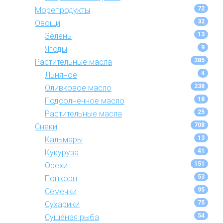
72
Морепродукты
32
Овощи
13
Зелень
9
Ягоды
285
Растительные масла
4
Льняное
238
Оливковое масло
18
Подсолнечное масло
25
Растительные масла
708
Снеки
13
Кальмары
41
Кукуруза
151
Орехи
53
Попкорн
95
Семечки
75
Сухарики
54
Сушеная рыба