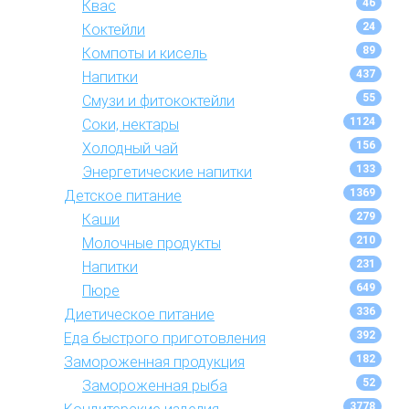
46
Квас
24
Коктейли
89
Компоты и кисель
437
Напитки
55
Смузи и фитококтейли
1124
Соки, нектары
156
Холодный чай
133
Энергетические напитки
1369
Детское питание
279
Каши
210
Молочные продукты
231
Напитки
649
Пюре
336
Диетическое питание
392
Еда быстрого приготовления
182
Замороженная продукция
52
Замороженная рыба
3778