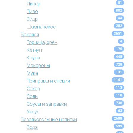
81
Ликер
882
Пиво
44
Сидр
282
Шампанское
3651
Бакалея
4
Горчица, хрен
175
Кетчуп
448
Крупа
728
Макароны
131
Мука
1141
Приправы и специи
113
Сахар
110
Соль
738
Соусы и заправки
63
Уксус
2688
Безалкогольные напитки
599
Вода