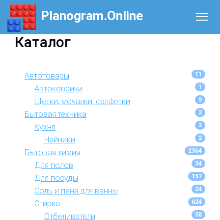
Planogram.Online
Каталог
11
Автотовары
1
Автоковрики
9
Щетки, мочалки, салфетки
2
Бытовая техника
2
Кухня
2
Чайники
2364
Бытовая химия
34
Для полов
157
Для посуды
24
Соль и пена для ванны
624
Стирка
58
Отбеливатели