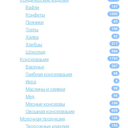
Кондитерские изделия
147
Вафли
1095
Конфеты
43
Пряники
106
Торты
42
Халва
217
Хлебцы
666
Шоколад
1793
Консервация
367
Варенье
68
Грибная консервация
4
Икра
98
Маслины и оливки
94
Мед
166
Мясные консервы
659
Овощная консервация
156
Молочная продукция
156
Творожные изделия