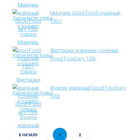
Миндаль Good Food сушеный,
130 г
Фисташки жареные соленые
Good Food м/у 130г
Фундук жареный Good Food м/у
130г
В НАЧАЛО
1
2