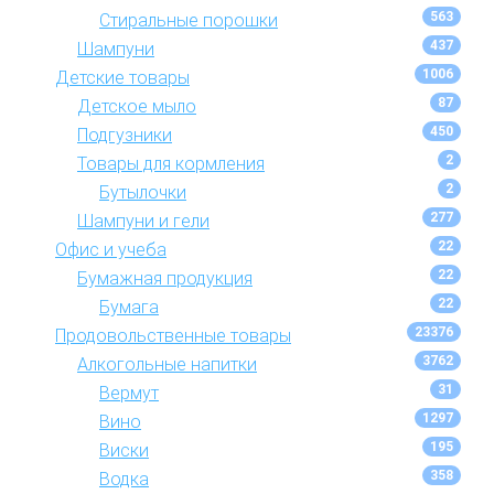
563
Стиральные порошки
437
Шампуни
1006
Детские товары
87
Детское мыло
450
Подгузники
2
Товары для кормления
2
Бутылочки
277
Шампуни и гели
22
Офис и учеба
22
Бумажная продукция
22
Бумага
23376
Продовольственные товары
3762
Алкогольные напитки
31
Вермут
1297
Вино
195
Виски
358
Водка