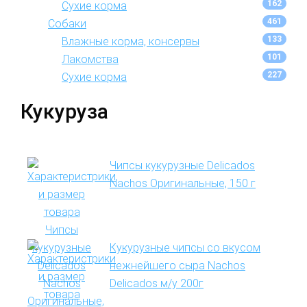
162
Сухие корма
461
Собаки
133
Влажные корма, консервы
101
Лакомства
227
Сухие корма
Кукуруза
Чипсы кукурузные Delicados
Nachos Оригинальные, 150 г
Кукурузные чипсы со вкусом
нежнейшего сыра Nachos
Delicados м/у 200г