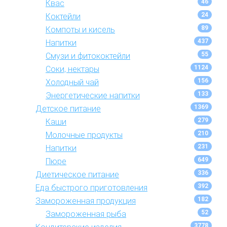
46
Квас
24
Коктейли
89
Компоты и кисель
437
Напитки
55
Смузи и фитококтейли
1124
Соки, нектары
156
Холодный чай
133
Энергетические напитки
1369
Детское питание
279
Каши
210
Молочные продукты
231
Напитки
649
Пюре
336
Диетическое питание
392
Еда быстрого приготовления
182
Замороженная продукция
52
Замороженная рыба
3778