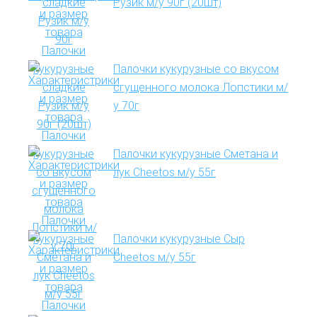
Рузик м/у 90г (20шт)
Палочки кукурузные со вкусом
сгущенного молока Лопстики м/
у 70г
Палочки кукурузные Сметана и
лук Cheetos м/у 55г
Палочки кукурузные Сыр
Cheetos м/у 55г