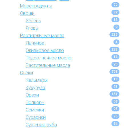
72
Морепродукты
32
Овощи
13
Зелень
9
Ягоды
285
Растительные масла
4
Льняное
238
Оливковое масло
18
Подсолнечное масло
25
Растительные масла
708
Снеки
13
Кальмары
41
Кукуруза
151
Орехи
53
Попкорн
95
Семечки
75
Сухарики
54
Сушеная рыба