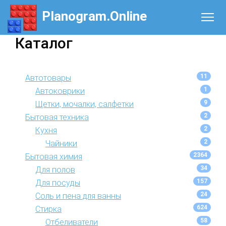
Planogram.Online
Каталог
11
Автотовары
1
Автоковрики
9
Щетки, мочалки, салфетки
2
Бытовая техника
2
Кухня
2
Чайники
2364
Бытовая химия
34
Для полов
157
Для посуды
24
Соль и пена для ванны
624
Стирка
58
Отбеливатели