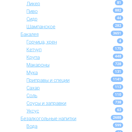
81
Ликер
882
Пиво
44
Сидр
282
Шампанское
3651
Бакалея
4
Горчица, хрен
175
Кетчуп
448
Крупа
728
Макароны
131
Мука
1141
Приправы и специи
113
Сахар
110
Соль
738
Соусы и заправки
63
Уксус
2688
Безалкогольные напитки
599
Вода