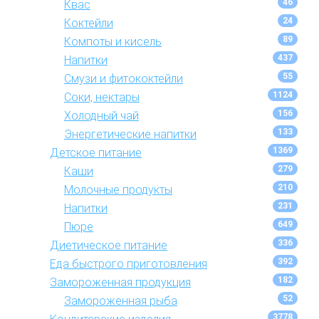
46
Квас
24
Коктейли
89
Компоты и кисель
437
Напитки
55
Смузи и фитококтейли
1124
Соки, нектары
156
Холодный чай
133
Энергетические напитки
1369
Детское питание
279
Каши
210
Молочные продукты
231
Напитки
649
Пюре
336
Диетическое питание
392
Еда быстрого приготовления
182
Замороженная продукция
52
Замороженная рыба
3778