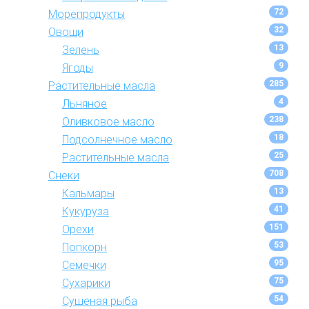
72
Морепродукты
32
Овощи
13
Зелень
9
Ягоды
285
Растительные масла
4
Льняное
238
Оливковое масло
18
Подсолнечное масло
25
Растительные масла
708
Снеки
13
Кальмары
41
Кукуруза
151
Орехи
53
Попкорн
95
Семечки
75
Сухарики
54
Сушеная рыба