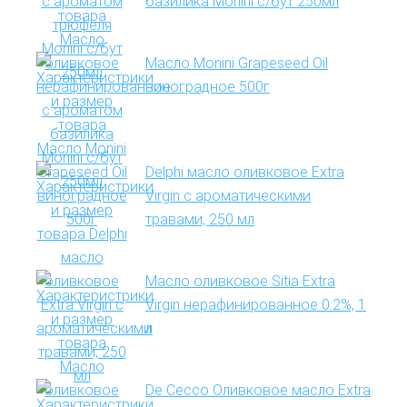
базилика Monini с/бут 250мл
Масло Monini Grapeseed Oil
виноградное 500г
Delphi масло оливковое Extra
Virgin с ароматическими
травами, 250 мл
Масло оливковое Sitia Extra
Virgin нерафинированное 0.2%, 1
л
De Cecco Оливковое масло Extra