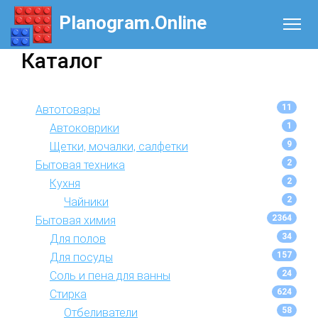
Planogram.Online
Каталог
11
Автотовары
1
Автоковрики
9
Щетки, мочалки, салфетки
2
Бытовая техника
2
Кухня
2
Чайники
2364
Бытовая химия
34
Для полов
157
Для посуды
24
Соль и пена для ванны
624
Стирка
58
Отбеливатели