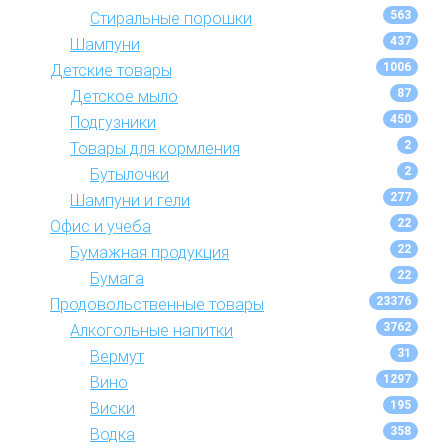
563
Стиральные порошки
437
Шампуни
1006
Детские товары
87
Детское мыло
450
Подгузники
2
Товары для кормления
2
Бутылочки
277
Шампуни и гели
22
Офис и учеба
22
Бумажная продукция
22
Бумага
23376
Продовольственные товары
3762
Алкогольные напитки
31
Вермут
1297
Вино
195
Виски
358
Водка