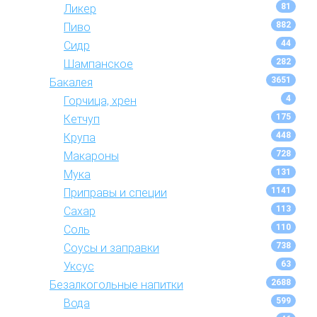
81
Ликер
882
Пиво
44
Сидр
282
Шампанское
3651
Бакалея
4
Горчица, хрен
175
Кетчуп
448
Крупа
728
Макароны
131
Мука
1141
Приправы и специи
113
Сахар
110
Соль
738
Соусы и заправки
63
Уксус
2688
Безалкогольные напитки
599
Вода