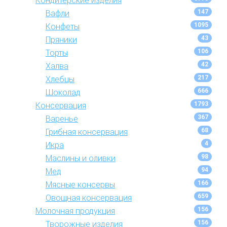
Кондитерские изделия
147
Вафли
1095
Конфеты
43
Пряники
106
Торты
42
Халва
217
Хлебцы
666
Шоколад
1793
Консервация
367
Варенье
68
Грибная консервация
4
Икра
98
Маслины и оливки
94
Мед
166
Мясные консервы
659
Овощная консервация
156
Молочная продукция
156
Творожные изделия