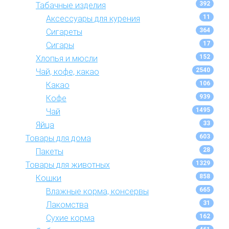
392
Табачные изделия
11
Аксессуары для курения
364
Сигареты
17
Сигары
152
Хлопья и мюсли
2540
Чай, кофе, какао
106
Какао
939
Кофе
1495
Чай
33
Яйца
603
Товары для дома
28
Пакеты
1329
Товары для животных
858
Кошки
665
Влажные корма, консервы
31
Лакомства
162
Сухие корма