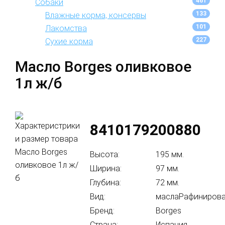
461
Собаки
133
Влажные корма, консервы
101
Лакомства
227
Сухие корма
Масло Borges оливковое
1л ж/б
8410179200880
Высота:
195 мм.
Ширина:
97 мм.
Глубина:
72 мм.
Вид:
маслаРафиниров
Бренд:
Borges
Страна:
Испания