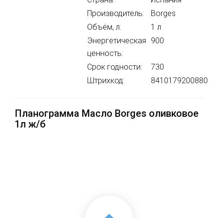
Производитель:
Borges
Объём, л:
1 л
Энергетическая
900
ценность:
Срок годности:
730
Штрихкод:
8410179200880
Планограмма Масло Borges оливковое
1л ж/б