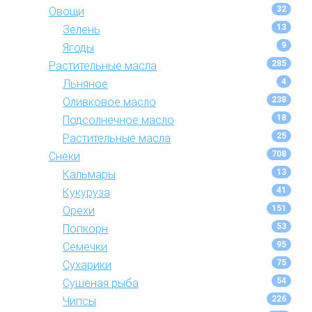
32
Овощи
13
Зелень
9
Ягоды
285
Растительные масла
4
Льняное
238
Оливковое масло
18
Подсолнечное масло
25
Растительные масла
708
Снеки
13
Кальмары
41
Кукуруза
151
Орехи
53
Попкорн
95
Семечки
75
Сухарики
54
Сушеная рыба
226
Чипсы