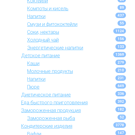
Коктейли
89
Компоты и кисель
437
Напитки
55
Смузи и фитококтейли
1124
Соки, нектары
156
Холодный чай
133
Энергетические напитки
1369
Детское питание
279
Каши
210
Молочные продукты
231
Напитки
649
Пюре
336
Диетическое питание
392
Еда быстрого приготовления
182
Замороженная продукция
52
Замороженная рыба
3778
Кондитерские изделия
147
Вафли