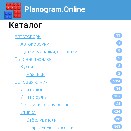
Planogram.Online
Каталог
11
Автотовары
1
Автоковрики
9
Щетки, мочалки, салфетки
2
Бытовая техника
2
Кухня
2
Чайники
2364
Бытовая химия
34
Для полов
157
Для посуды
24
Соль и пена для ванны
624
Стирка
58
Отбеливатели
563
Стиральные порошки