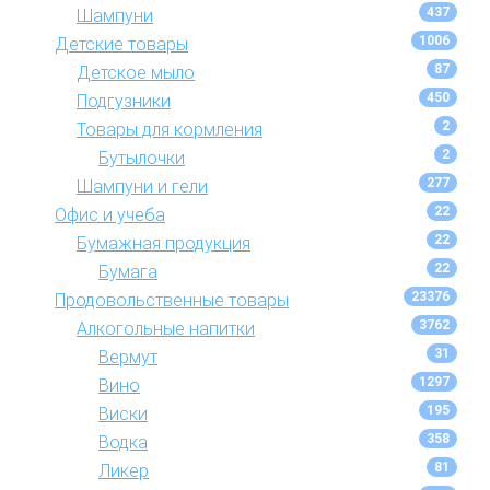
437
Шампуни
1006
Детские товары
87
Детское мыло
450
Подгузники
2
Товары для кормления
2
Бутылочки
277
Шампуни и гели
22
Офис и учеба
22
Бумажная продукция
22
Бумага
23376
Продовольственные товары
3762
Алкогольные напитки
31
Вермут
1297
Вино
195
Виски
358
Водка
81
Ликер