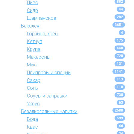
882
Пиво
44
Сидр
282
Шампанское
3651
Бакалея
4
Горчица, хрен
175
Кетчуп
448
Крупа
728
Макароны
131
Мука
1141
Приправы и специи
113
Сахар
110
Соль
738
Соусы и заправки
63
Уксус
2688
Безалкогольные напитки
599
Вода
46
Квас
24