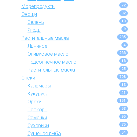
72
Морепродукты
32
Овощи
13
Зелень
9
Ягоды
285
Растительные масла
4
Льняное
238
Оливковое масло
18
Подсолнечное масло
25
Растительные масла
708
Снеки
13
Кальмары
41
Кукуруза
151
Орехи
53
Попкорн
95
Семечки
75
Сухарики
54
Сушеная рыба