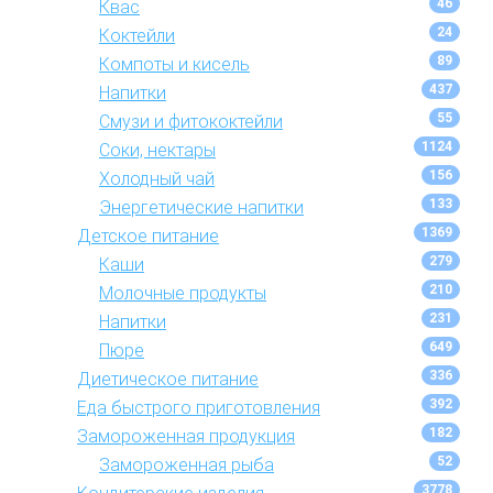
46
Квас
24
Коктейли
89
Компоты и кисель
437
Напитки
55
Смузи и фитококтейли
1124
Соки, нектары
156
Холодный чай
133
Энергетические напитки
1369
Детское питание
279
Каши
210
Молочные продукты
231
Напитки
649
Пюре
336
Диетическое питание
392
Еда быстрого приготовления
182
Замороженная продукция
52
Замороженная рыба
3778