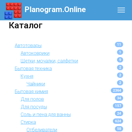
Planogram.Online
Каталог
11
Автотовары
1
Автоковрики
9
Щетки, мочалки, салфетки
2
Бытовая техника
2
Кухня
2
Чайники
2364
Бытовая химия
34
Для полов
157
Для посуды
24
Соль и пена для ванны
624
Стирка
58
Отбеливатели