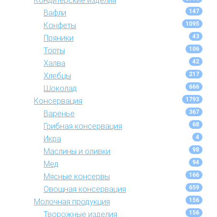
Кондитерские изделия
147
Вафли
1095
Конфеты
43
Пряники
106
Торты
42
Халва
217
Хлебцы
666
Шоколад
1793
Консервация
367
Варенье
68
Грибная консервация
4
Икра
98
Маслины и оливки
94
Мед
166
Мясные консервы
659
Овощная консервация
156
Молочная продукция
156
Творожные изделия