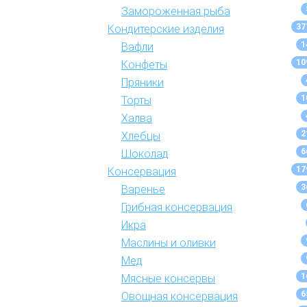
Замороженная рыба
37
Кондитерские изделия
1
Вафли
10
Конфеты
Пряники
1
Торты
Халва
2
Хлебцы
6
Шоколад
17
Консервация
3
Варенье
Грибная консервация
Икра
Маслины и оливки
Мед
1
Мясные консервы
6
Овощная консервация