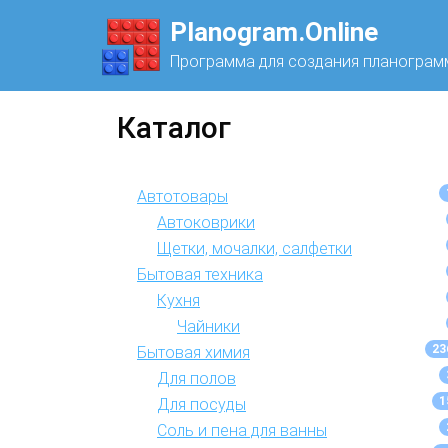
Planogram.Online
Программа для создания планограм
Каталог
Автотовары
Автоковрики
Щетки, мочалки, салфетки
Бытовая техника
Кухня
Чайники
23
Бытовая химия
Для полов
1
Для посуды
Соль и пена для ванны