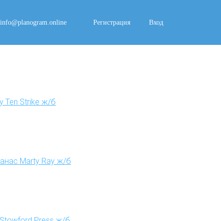
info@planogram.online
Регистрация
Вход
 Ten Strike ж/б
анас Marty Ray ж/б
Stowford Press ж/б