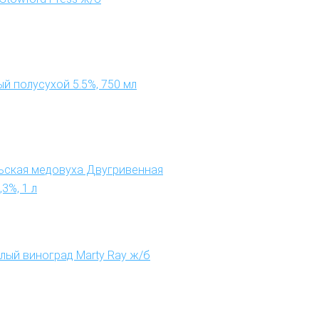
ный полусухой 5.5%, 750 мл
ьская медовуха Двугривенная
3%, 1 л
лый виноград Marty Ray ж/б