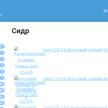
м
Сидр
11
Сидр 0.5л 6% фруктовый сладкий Sky
1
9
2
2
2
Сидр 0.5л 6% фруктовый сладкий Ан
64
34
57
24
Сидр 0.5л 4.5% игристый полусухой 