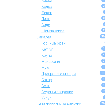
Виски
3
Водка
Ликер
8
Пиво
Сидр
2
Шампанское
36
Бакалея
Горчица, хрен
1
Кетчуп
4
Крупа
7
Макароны
1
Мука
11
Приправы и специи
1
Сахар
1
Соль
7
Соусы и заправки
Уксус
26
Безалкогольные напитки