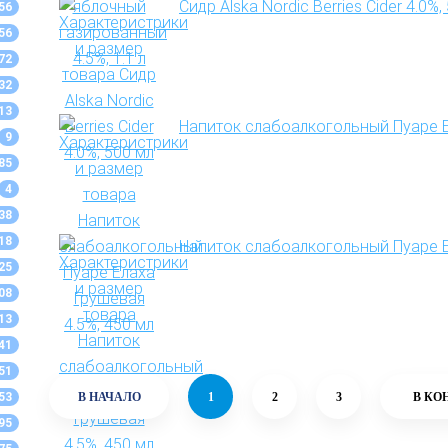
Сидр Alska Nordic Berries Cider 4.0%,
56
56
72
32
13
Напиток слабоалкогольный Пуаре Е
9
85
4
38
18
Напиток слабоалкогольный Пуаре Ел
25
08
13
41
51
53
В НАЧАЛО
1
2
3
В КО
95