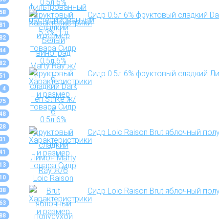
58
Сидр 0.5л 6% фруктовый сладкий Dar
81
82
44
82
Сидр 0.5л 6% фруктовый сладкий Л
51
4
75
48
28
Сидр Loic Raison Brut яблочный пол
31
41
13
10
Сидр Loic Raison Brut яблочный полу
38
63
88