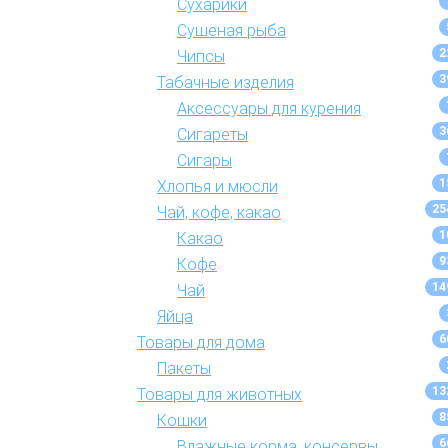
Сухарики
Сушеная рыба
2
Чипсы
3
Табачные изделия
Аксессуары для курения
3
Сигареты
Сигары
1
Хлопья и мюсли
25
Чай, кофе, какао
1
Какао
9
Кофе
14
Чай
Яйца
6
Товары для дома
Пакеты
13
Товары для животных
8
Кошки
6
Влажные корма, консервы