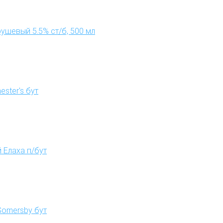
ушевый 5.5% ст/б, 500 мл
ester's бут
 Елаха п/бут
Somersby бут