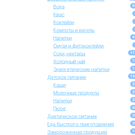
5
Вода
Квас
Коктейли
Компоты и кисель
4
Напитки
Смузи и фитококтейли
11
Соки, нектары
1
Холодный чай
1
Энергетические напитки
13
Детское питание
2
Каши
2
Молочные продукты
2
Напитки
6
Пюре
3
Диетическое питание
3
Еда быстрого приготовления
1
Замороженная продукция