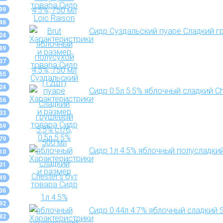
99
46
Сидр Суздальский пуаре Сладкий гр
24
89
37
55
24
Сидр 0.5л 5.5% яблочный сладкий Ch
56
33
69
79
Сидр 1л 4.5% яблочный полусладкий
10
31
49
36
92
Сидр 0.44л 4.7% яблочный сладкий 
82