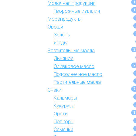
1
Молочная продукция
1
Творожные изделия
Морепродукты
Овощи
Зелень
Ягоды
2
Растительные масла
Льняное
2
Оливковое масло
Подсолнечное масло
Растительные масла
7
Снеки
Кальмары
Кукуруза
1
Орехи
Попкорн
Семечки