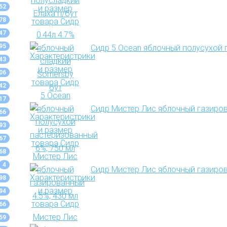
52
78
47
95
Сидр 5 Ocean яблочный полусухой 
43
06
42
17
Сидр Мистер Лис яблочный газиров
66
93
67
68
4
Сидр Мистер Лис яблочный газирова
98
94
66
59