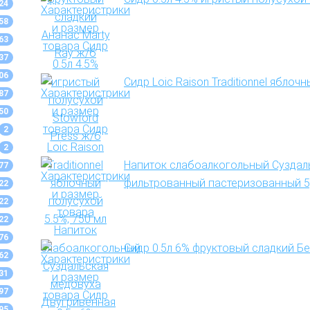
24
58
63
37
06
Сидр Loic Raison Traditionnel яблоч
87
50
2
2
Напиток слабоалкогольный Суздал
77
фильтрованный пастеризованный 5,
22
22
22
76
Сидр 0.5л 6% фруктовый сладкий Бе
62
31
97
95