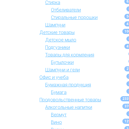
6
Стирка
Отбеливатели
5
Стиральные порошки
4
Шампуни
10
Детские товары
Детское мыло
4
Подгузники
Товары для кормления
Бутылочки
2
Шампуни и гели
Офис и учеба
Бумажная продукция
Бумага
233
Продовольственные товары
37
Алкогольные напитки
Вермут
12
Вино
1