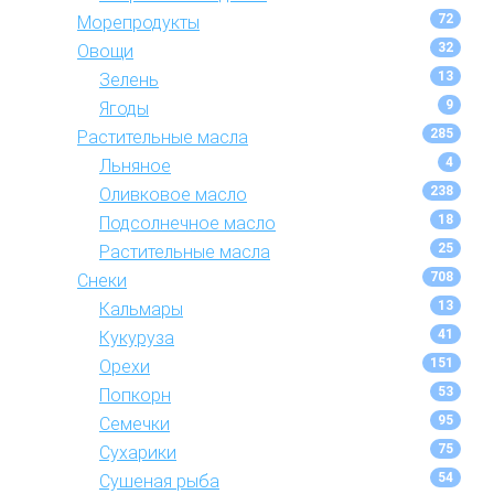
72
Морепродукты
32
Овощи
13
Зелень
9
Ягоды
285
Растительные масла
4
Льняное
238
Оливковое масло
18
Подсолнечное масло
25
Растительные масла
708
Снеки
13
Кальмары
41
Кукуруза
151
Орехи
53
Попкорн
95
Семечки
75
Сухарики
54
Сушеная рыба