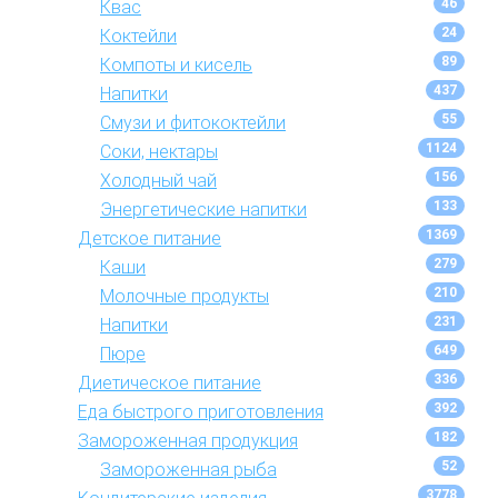
46
Квас
24
Коктейли
89
Компоты и кисель
437
Напитки
55
Смузи и фитококтейли
1124
Соки, нектары
156
Холодный чай
133
Энергетические напитки
1369
Детское питание
279
Каши
210
Молочные продукты
231
Напитки
649
Пюре
336
Диетическое питание
392
Еда быстрого приготовления
182
Замороженная продукция
52
Замороженная рыба
3778