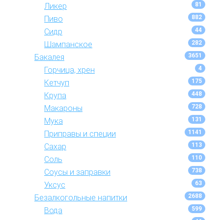
81
Ликер
882
Пиво
44
Сидр
282
Шампанское
3651
Бакалея
4
Горчица, хрен
175
Кетчуп
448
Крупа
728
Макароны
131
Мука
1141
Приправы и специи
113
Сахар
110
Соль
738
Соусы и заправки
63
Уксус
2688
Безалкогольные напитки
599
Вода