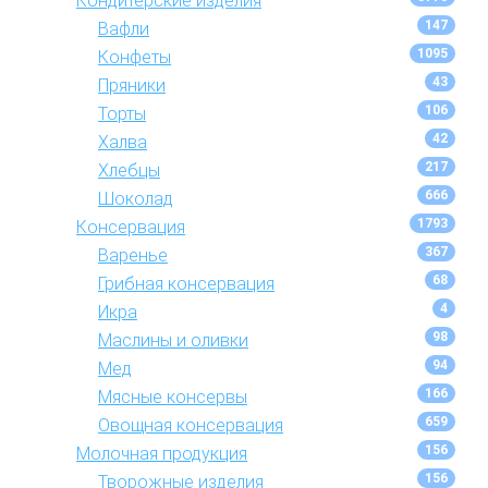
Кондитерские изделия
147
Вафли
1095
Конфеты
43
Пряники
106
Торты
42
Халва
217
Хлебцы
666
Шоколад
1793
Консервация
367
Варенье
68
Грибная консервация
4
Икра
98
Маслины и оливки
94
Мед
166
Мясные консервы
659
Овощная консервация
156
Молочная продукция
156
Творожные изделия