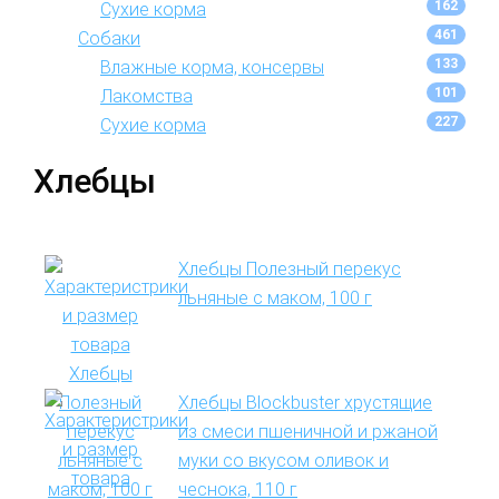
162
Сухие корма
461
Собаки
133
Влажные корма, консервы
101
Лакомства
227
Сухие корма
Хлебцы
Хлебцы Полезный перекус
льняные с маком, 100 г
Хлебцы Blockbuster хрустящие
из смеси пшеничной и ржаной
муки со вкусом оливок и
чеснока, 110 г