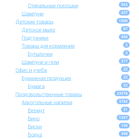
563
Стиральные порошки
437
Шампуни
1006
Детские товары
87
Детское мыло
450
Подгузники
2
Товары для кормления
2
Бутылочки
277
Шампуни и гели
22
Офис и учеба
22
Бумажная продукция
22
Бумага
23376
Продовольственные товары
3762
Алкогольные напитки
31
Вермут
1297
Вино
195
Виски
358
Водка