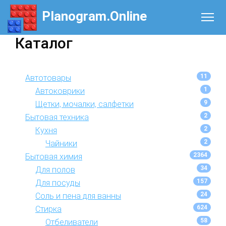
Planogram.Online
Каталог
11
Автотовары
1
Автоковрики
9
Щетки, мочалки, салфетки
2
Бытовая техника
2
Кухня
2
Чайники
2364
Бытовая химия
34
Для полов
157
Для посуды
24
Соль и пена для ванны
624
Стирка
58
Отбеливатели