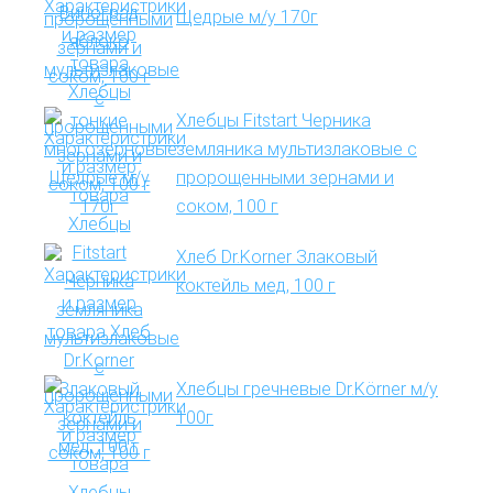
Щедрые м/у 170г
Хлебцы Fitstart Черника
земляника мультизлаковые с
пророщенными зернами и
соком, 100 г
Хлеб Dr.Korner Злаковый
коктейль мед, 100 г
Хлебцы гречневые Dr.Körner м/у
100г