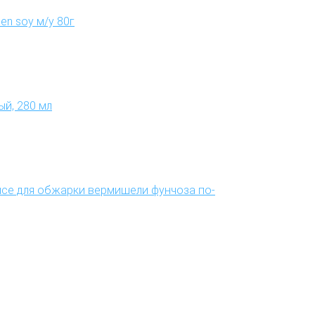
en soy м/у 80г
ый, 280 мл
uce для обжарки вермишели фунчоза по-