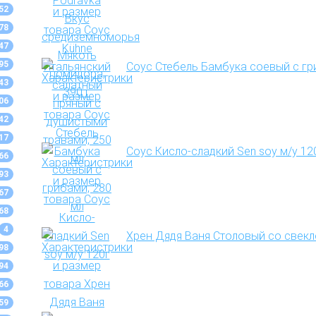
52
78
47
95
Соус Стебель Бамбука соевый с гр
43
06
42
17
Соус Кисло-сладкий Sen soy м/у 12
66
93
67
68
4
Хрен Дядя Ваня Столовый со свекло
98
94
66
59