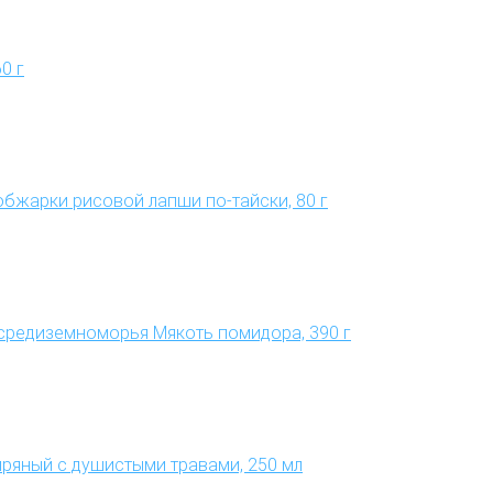
0 г
 обжарки рисовой лапши по-тайски, 80 г
средиземноморья Мякоть помидора, 390 г
пряный с душистыми травами, 250 мл