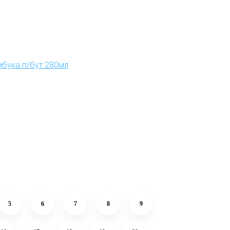
бука п/бут 280мл
5
6
7
8
9