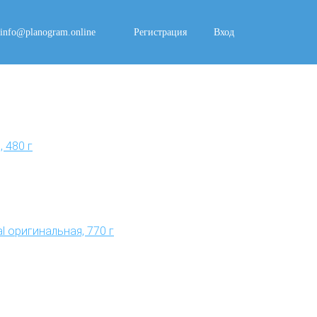
info@planogram.online
Регистрация
Вход
 480 г
l оригинальная, 770 г