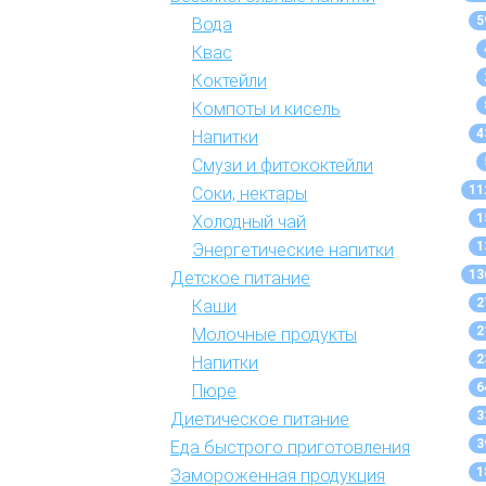
5
Вода
Квас
Коктейли
Компоты и кисель
4
Напитки
Смузи и фитококтейли
11
Соки, нектары
1
Холодный чай
1
Энергетические напитки
13
Детское питание
2
Каши
2
Молочные продукты
2
Напитки
6
Пюре
3
Диетическое питание
3
Еда быстрого приготовления
1
Замороженная продукция