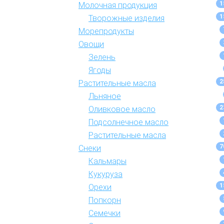
1
Молочная продукция
1
Творожные изделия
Морепродукты
Овощи
Зелень
Ягоды
2
Растительные масла
Льняное
2
Оливковое масло
Подсолнечное масло
Растительные масла
7
Снеки
Кальмары
Кукуруза
1
Орехи
Попкорн
Семечки