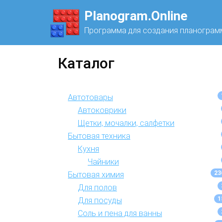
Planogram.Online
Программа для создания планограм
Каталог
Автотовары
Автоковрики
Щетки, мочалки, салфетки
Бытовая техника
Кухня
Чайники
23
Бытовая химия
Для полов
1
Для посуды
Соль и пена для ванны