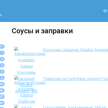
м
Соусы и заправки
11
Консервы овощные Kerakur Аджика,
1
9
2
2
2
Томатная паста Кубань продукт Fina
64
34
57
24
Сироп Maple Joe Кленовый, 189 мл