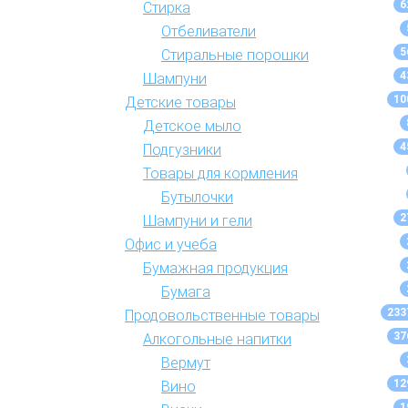
6
Стирка
Отбеливатели
5
Стиральные порошки
4
Шампуни
10
Детские товары
Детское мыло
4
Подгузники
Товары для кормления
Бутылочки
2
Шампуни и гели
Офис и учеба
Бумажная продукция
Бумага
233
Продовольственные товары
37
Алкогольные напитки
Вермут
12
Вино
1