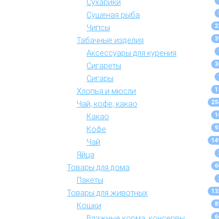
Сухарики
Сушеная рыба
2
Чипсы
3
Табачные изделия
Аксессуары для курения
3
Сигареты
Сигары
1
Хлопья и мюсли
25
Чай, кофе, какао
1
Какао
9
Кофе
14
Чай
Яйца
6
Товары для дома
Пакеты
13
Товары для животных
8
Кошки
6
Влажные корма, консервы