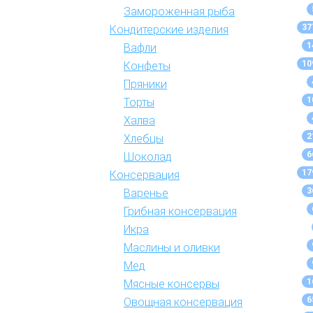
Замороженная рыба
37
Кондитерские изделия
1
Вафли
10
Конфеты
Пряники
1
Торты
Халва
2
Хлебцы
6
Шоколад
17
Консервация
3
Варенье
Грибная консервация
Икра
Маслины и оливки
Мед
1
Мясные консервы
6
Овощная консервация