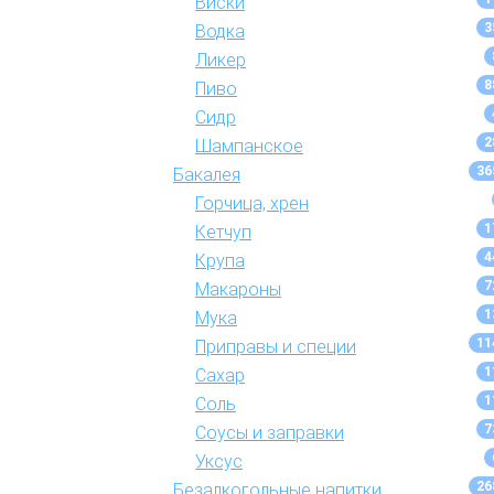
Виски
3
Водка
Ликер
8
Пиво
Сидр
2
Шампанское
36
Бакалея
Горчица, хрен
1
Кетчуп
4
Крупа
7
Макароны
1
Мука
11
Приправы и специи
1
Сахар
1
Соль
7
Соусы и заправки
Уксус
26
Безалкогольные напитки