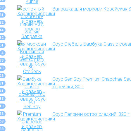
58
Заправка для моркови Корейская S
81
82
44
82
Соус Стебель Бамбука Classic соев
51
4
75
48
28
Соус Sen Soy Premium Chapchae Sa
31
корейски, 80 г
41
13
10
Соус Папричи остро-сладкий, 320 г
38
63
88