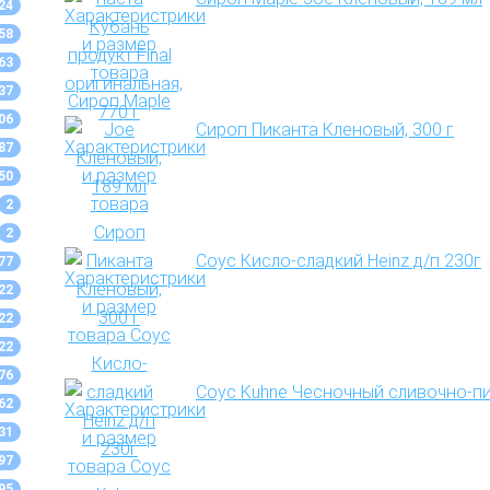
24
58
63
37
06
Сироп Пиканта Кленовый, 300 г
87
50
2
2
Соус Кисло-сладкий Heinz д/п 230г
77
22
22
22
76
Соус Kuhne Чесночный сливочно-пи
62
31
97
95