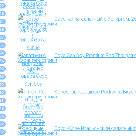
99
46
Соус Kuhne салатный с йогуртом, 26
24
89
37
55
24
Соус Sen Soy Premium Pad Thai для
56
33
69
79
Консервы овощные Podravka Вкус 
10
31
49
36
92
Соус Kühne Итальянский салатный 
82