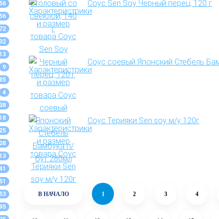
Соус Sen Soy Черный перец, 120 г
56
56
72
32
13
Соус соевый Японский Стебель Бам
9
85
4
38
18
Соус Терияки Sen soy м/у 120г
25
08
13
41
51
53
В НАЧАЛО
1
2
3
4
95