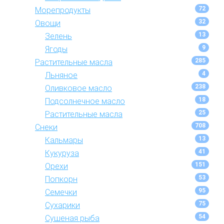
72
Морепродукты
32
Овощи
13
Зелень
9
Ягоды
285
Растительные масла
4
Льняное
238
Оливковое масло
18
Подсолнечное масло
25
Растительные масла
708
Снеки
13
Кальмары
41
Кукуруза
151
Орехи
53
Попкорн
95
Семечки
75
Сухарики
54
Сушеная рыба