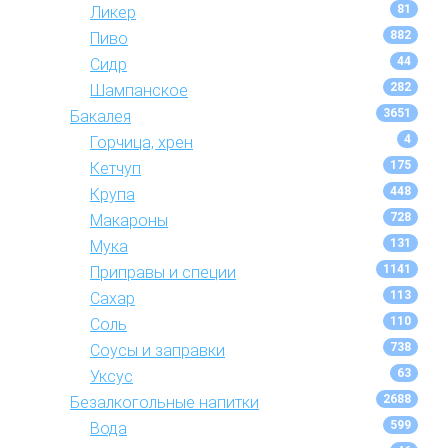
81
Ликер
882
Пиво
44
Сидр
282
Шампанское
3651
Бакалея
4
Горчица, хрен
175
Кетчуп
448
Крупа
728
Макароны
131
Мука
1141
Приправы и специи
113
Сахар
110
Соль
738
Соусы и заправки
63
Уксус
2688
Безалкогольные напитки
599
Вода