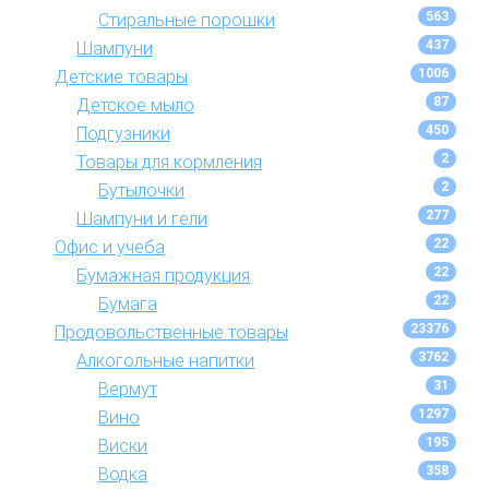
563
Стиральные порошки
437
Шампуни
1006
Детские товары
87
Детское мыло
450
Подгузники
2
Товары для кормления
2
Бутылочки
277
Шампуни и гели
22
Офис и учеба
22
Бумажная продукция
22
Бумага
23376
Продовольственные товары
3762
Алкогольные напитки
31
Вермут
1297
Вино
195
Виски
358
Водка