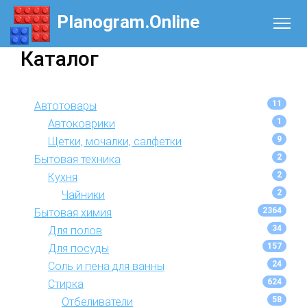
Planogram.Online
Каталог
11
Автотовары
1
Автоковрики
9
Щетки, мочалки, салфетки
2
Бытовая техника
2
Кухня
2
Чайники
2364
Бытовая химия
34
Для полов
157
Для посуды
24
Соль и пена для ванны
624
Стирка
58
Отбеливатели