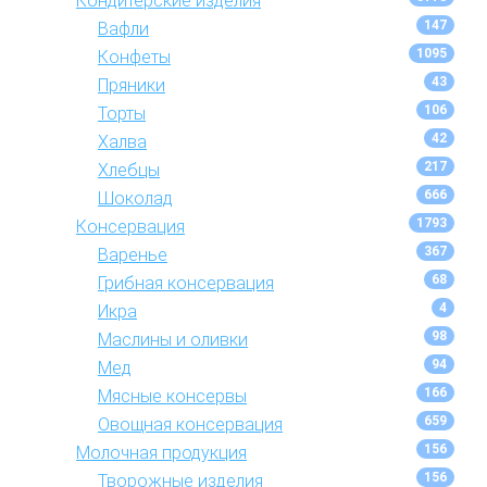
Кондитерские изделия
147
Вафли
1095
Конфеты
43
Пряники
106
Торты
42
Халва
217
Хлебцы
666
Шоколад
1793
Консервация
367
Варенье
68
Грибная консервация
4
Икра
98
Маслины и оливки
94
Мед
166
Мясные консервы
659
Овощная консервация
156
Молочная продукция
156
Творожные изделия