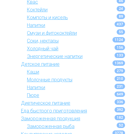
46
Квас
24
Коктейли
89
Компоты и кисель
437
Напитки
55
Смузи и фитококтейли
1124
Соки, нектары
156
Холодный чай
133
Энергетические напитки
1369
Детское питание
279
Каши
210
Молочные продукты
231
Напитки
649
Пюре
336
Диетическое питание
392
Еда быстрого приготовления
182
Замороженная продукция
52
Замороженная рыба
3778