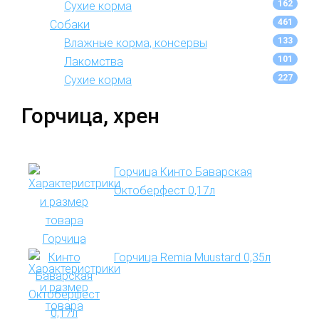
162
Сухие корма
461
Собаки
133
Влажные корма, консервы
101
Лакомства
227
Сухие корма
Горчица, хрен
Горчица Кинто Баварская
Октоберфест 0,17л
Горчица Remia Muustard 0,35л