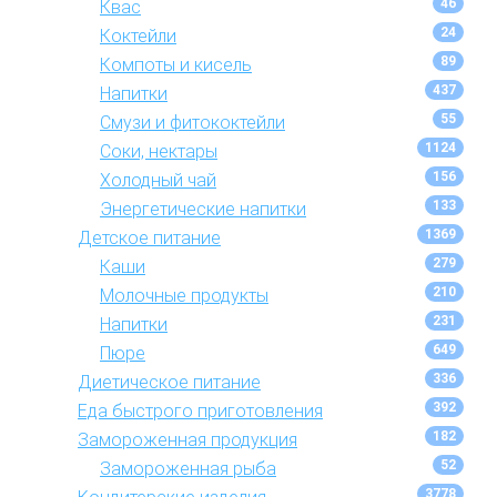
46
Квас
24
Коктейли
89
Компоты и кисель
437
Напитки
55
Смузи и фитококтейли
1124
Соки, нектары
156
Холодный чай
133
Энергетические напитки
1369
Детское питание
279
Каши
210
Молочные продукты
231
Напитки
649
Пюре
336
Диетическое питание
392
Еда быстрого приготовления
182
Замороженная продукция
52
Замороженная рыба
3778