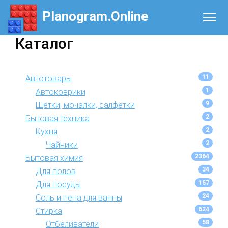
Planogram.Online
Каталог
11
Автотовары
1
Автоковрики
9
Щетки, мочалки, салфетки
2
Бытовая техника
2
Кухня
2
Чайники
2364
Бытовая химия
34
Для полов
157
Для посуды
24
Соль и пена для ванны
624
Стирка
58
Отбеливатели