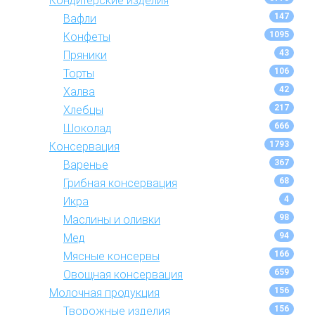
Кондитерские изделия
147
Вафли
1095
Конфеты
43
Пряники
106
Торты
42
Халва
217
Хлебцы
666
Шоколад
1793
Консервация
367
Варенье
68
Грибная консервация
4
Икра
98
Маслины и оливки
94
Мед
166
Мясные консервы
659
Овощная консервация
156
Молочная продукция
156
Творожные изделия