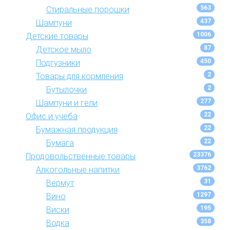
563
Стиральные порошки
437
Шампуни
1006
Детские товары
87
Детское мыло
450
Подгузники
2
Товары для кормления
2
Бутылочки
277
Шампуни и гели
22
Офис и учеба
22
Бумажная продукция
22
Бумага
23376
Продовольственные товары
3762
Алкогольные напитки
31
Вермут
1297
Вино
195
Виски
358
Водка