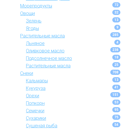
72
Морепродукты
32
Овощи
13
Зелень
9
Ягоды
285
Растительные масла
4
Льняное
238
Оливковое масло
18
Подсолнечное масло
25
Растительные масла
708
Снеки
13
Кальмары
41
Кукуруза
151
Орехи
53
Попкорн
95
Семечки
75
Сухарики
54
Сушеная рыба