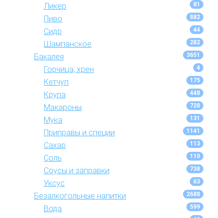
81
Ликер
882
Пиво
44
Сидр
282
Шампанское
3651
Бакалея
4
Горчица, хрен
175
Кетчуп
448
Крупа
728
Макароны
131
Мука
1141
Приправы и специи
113
Сахар
110
Соль
738
Соусы и заправки
63
Уксус
2688
Безалкогольные напитки
599
Вода