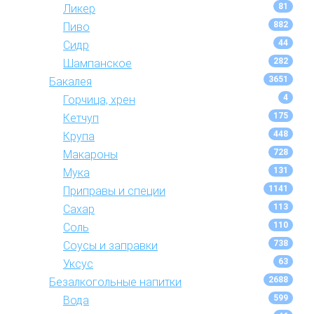
81
Ликер
882
Пиво
44
Сидр
282
Шампанское
3651
Бакалея
4
Горчица, хрен
175
Кетчуп
448
Крупа
728
Макароны
131
Мука
1141
Приправы и специи
113
Сахар
110
Соль
738
Соусы и заправки
63
Уксус
2688
Безалкогольные напитки
599
Вода