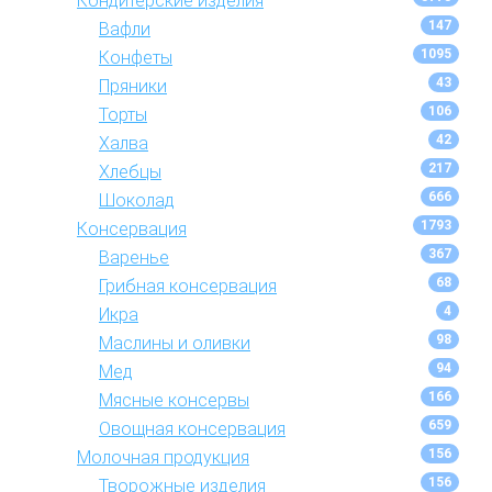
Кондитерские изделия
147
Вафли
1095
Конфеты
43
Пряники
106
Торты
42
Халва
217
Хлебцы
666
Шоколад
1793
Консервация
367
Варенье
68
Грибная консервация
4
Икра
98
Маслины и оливки
94
Мед
166
Мясные консервы
659
Овощная консервация
156
Молочная продукция
156
Творожные изделия