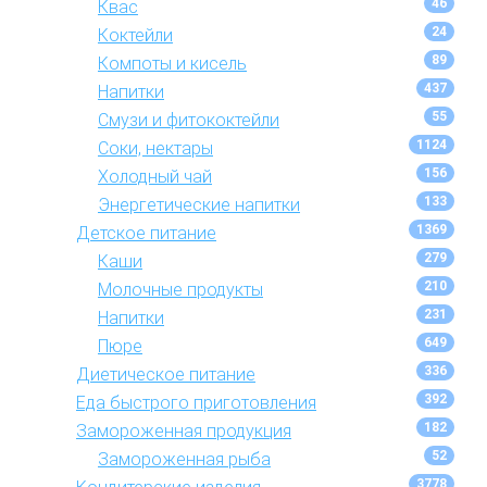
46
Квас
24
Коктейли
89
Компоты и кисель
437
Напитки
55
Смузи и фитококтейли
1124
Соки, нектары
156
Холодный чай
133
Энергетические напитки
1369
Детское питание
279
Каши
210
Молочные продукты
231
Напитки
649
Пюре
336
Диетическое питание
392
Еда быстрого приготовления
182
Замороженная продукция
52
Замороженная рыба
3778