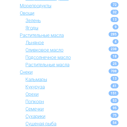
72
Морепродукты
32
Овощи
13
Зелень
9
Ягоды
285
Растительные масла
4
Льняное
238
Оливковое масло
18
Подсолнечное масло
25
Растительные масла
708
Снеки
13
Кальмары
41
Кукуруза
151
Орехи
53
Попкорн
95
Семечки
75
Сухарики
54
Сушеная рыба