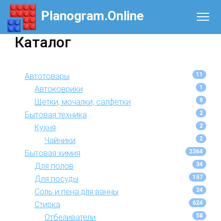
Planogram.Online
Каталог
11
Автотовары
1
Автоковрики
9
Щетки, мочалки, салфетки
2
Бытовая техника
2
Кухня
2
Чайники
2364
Бытовая химия
34
Для полов
157
Для посуды
24
Соль и пена для ванны
624
Стирка
58
Отбеливатели