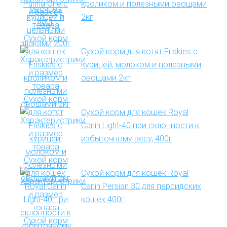
кроликом и полезными овощами
2кг
Сухой корм для котят Friskies с
курицей, молоком и полезными
овощами 2кг
Сухой корм для кошек Royal
Canin Light-40 при склонности к
избыточному весу, 400г
Сухой корм для кошек Royal
Canin Persian 30 для персидских
кошек 400г