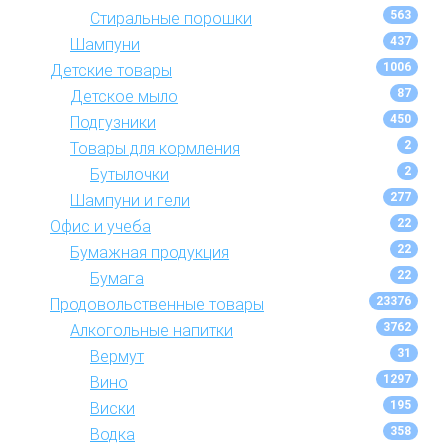
563
Стиральные порошки
437
Шампуни
1006
Детские товары
87
Детское мыло
450
Подгузники
2
Товары для кормления
2
Бутылочки
277
Шампуни и гели
22
Офис и учеба
22
Бумажная продукция
22
Бумага
23376
Продовольственные товары
3762
Алкогольные напитки
31
Вермут
1297
Вино
195
Виски
358
Водка