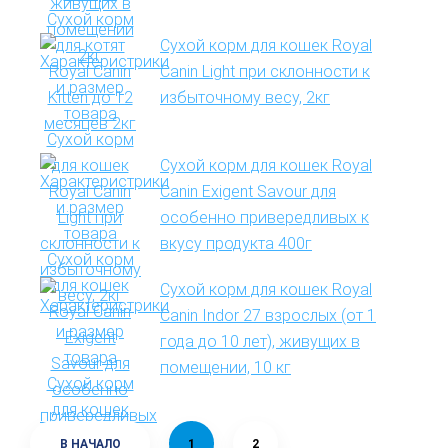
Сухой корм для кошек Royal
Canin Light при склонности к
избыточному весу, 2кг
Сухой корм для кошек Royal
Canin Exigent Savour для
особенно привередливых к
вкусу продукта 400г
Сухой корм для кошек Royal
Canin Indor 27 взрослых (от 1
года до 10 лет), живущих в
помещении, 10 кг
В НАЧАЛО
1
2