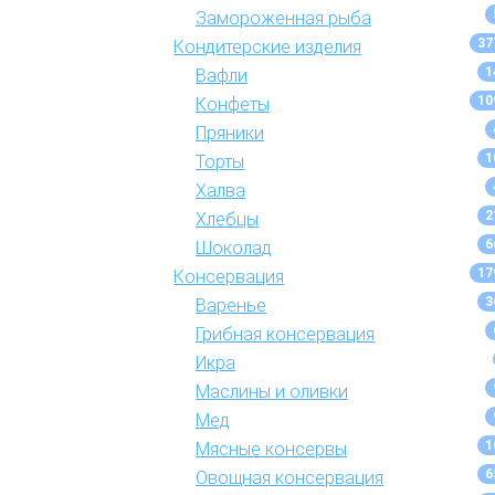
Замороженная рыба
37
Кондитерские изделия
1
Вафли
10
Конфеты
Пряники
1
Торты
Халва
2
Хлебцы
6
Шоколад
17
Консервация
3
Варенье
Грибная консервация
Икра
Маслины и оливки
Мед
1
Мясные консервы
6
Овощная консервация