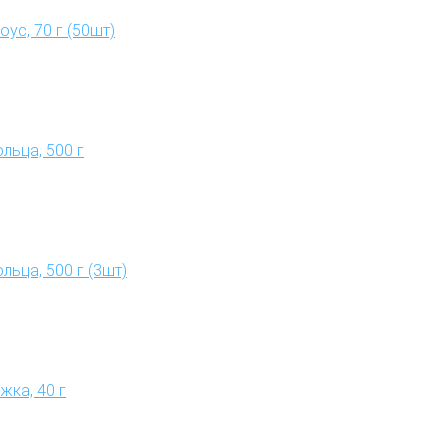
ус, 70 г (50шт)
льца, 500 г
ьца, 500 г (3шт)
жка, 40 г