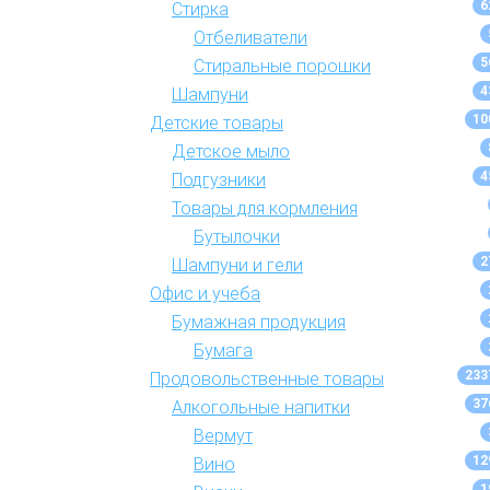
6
Стирка
Отбеливатели
5
Стиральные порошки
4
Шампуни
10
Детские товары
Детское мыло
4
Подгузники
Товары для кормления
Бутылочки
2
Шампуни и гели
Офис и учеба
Бумажная продукция
Бумага
233
Продовольственные товары
37
Алкогольные напитки
Вермут
12
Вино
1