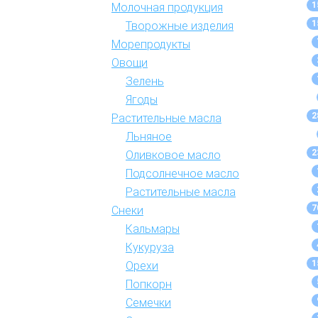
1
Молочная продукция
1
Творожные изделия
Морепродукты
Овощи
Зелень
Ягоды
2
Растительные масла
Льняное
2
Оливковое масло
Подсолнечное масло
Растительные масла
7
Снеки
Кальмары
Кукуруза
1
Орехи
Попкорн
Семечки