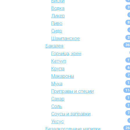
Виски
3
Водка
Ликер
8
Пиво
Сидр
2
Шампанское
36
Бакалея
Горчица, хрен
1
Кетчуп
4
Крупа
7
Макароны
1
Мука
11
Приправы и специи
1
Сахар
1
Соль
7
Соусы и заправки
Уксус
26
Безалкогольные напитки