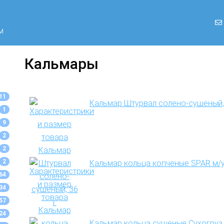
м
Кальмары
11
Кальмар Штурвал солено-сушеный, 
1
9
2
2
2
Кальмар кольца копченые SPAR м/у
64
34
57
24
Кальмар кольца сушеные Сухогруз 