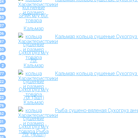
24
58
63
37
06
Кальмар кольца сушеные Сухогруз 
87
50
2
2
Кальмар кольца сушеные Сухогруз 
77
22
22
22
76
Рыба сушено-вяленая Сухогруз анчо
62
31
97
95