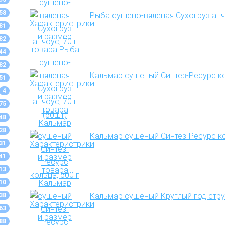
58
Рыба сушено-вяленая Сухогруз анчо
81
82
44
82
Кальмар сушеный Синтез-Ресурс ко
51
4
75
48
28
Кальмар сушеный Синтез-Ресурс кол
31
41
13
10
Кальмар сушеный Круглый год стру
38
63
88