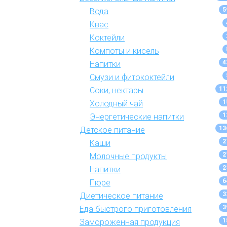
5
Вода
Квас
Коктейли
Компоты и кисель
4
Напитки
Смузи и фитококтейли
11
Соки, нектары
1
Холодный чай
1
Энергетические напитки
13
Детское питание
2
Каши
2
Молочные продукты
2
Напитки
6
Пюре
3
Диетическое питание
3
Еда быстрого приготовления
1
Замороженная продукция