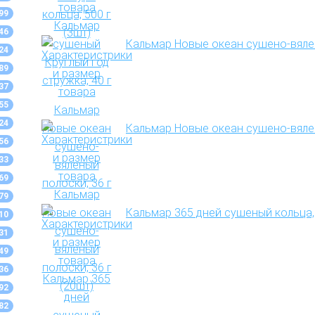
99
46
Кальмар Новые океан сушено-вялен
24
89
37
55
24
Кальмар Новые океан сушено-вялен
56
33
69
79
Кальмар 365 дней сушеный кольца, 
10
31
49
36
92
82