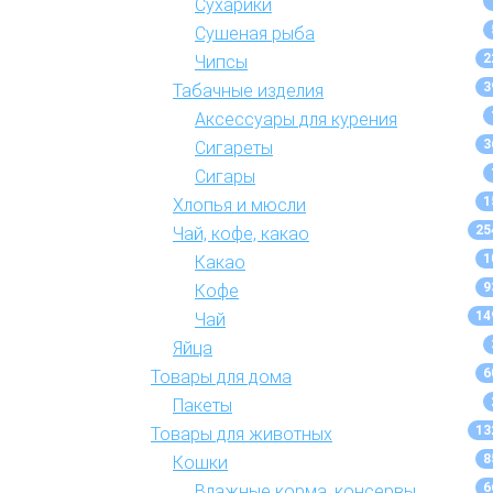
Сухарики
Сушеная рыба
2
Чипсы
3
Табачные изделия
Аксессуары для курения
3
Сигареты
Сигары
1
Хлопья и мюсли
25
Чай, кофе, какао
1
Какао
9
Кофе
14
Чай
Яйца
6
Товары для дома
Пакеты
13
Товары для животных
8
Кошки
6
Влажные корма, консервы