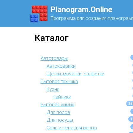
Planogram.Online
Программа для создания планограм
Каталог
Автотовары
Автоковрики
Щетки, мочалки, салфетки
Бытовая техника
Кухня
Чайники
23
Бытовая химия
Для полов
1
Для посуды
Соль и пена для ванны