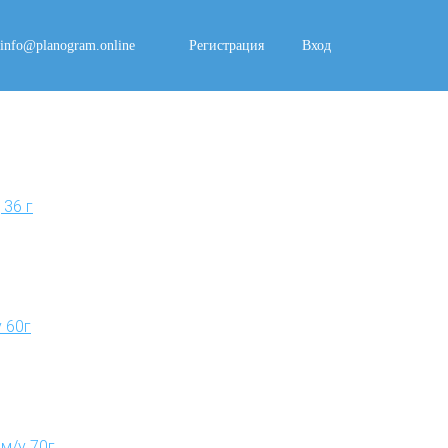
info@planogram.online
Регистрация
Вход
36 г
 60г
м/у 70г