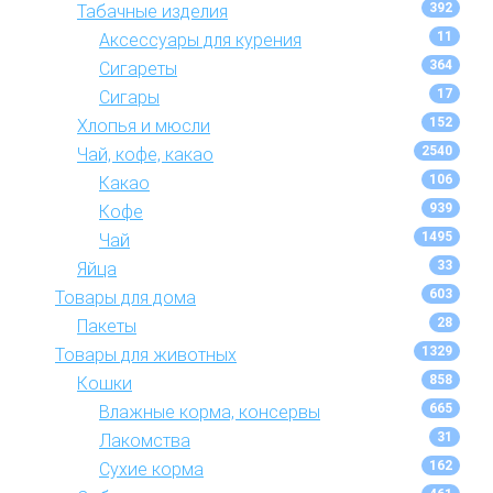
392
Табачные изделия
11
Аксессуары для курения
364
Сигареты
17
Сигары
152
Хлопья и мюсли
2540
Чай, кофе, какао
106
Какао
939
Кофе
1495
Чай
33
Яйца
603
Товары для дома
28
Пакеты
1329
Товары для животных
858
Кошки
665
Влажные корма, консервы
31
Лакомства
162
Сухие корма