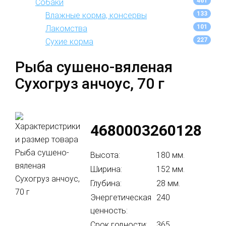
461
Собаки
133
Влажные корма, консервы
101
Лакомства
227
Сухие корма
Рыба сушено-вяленая
Сухогруз анчоус, 70 г
4680003260128
Высота:
180 мм.
Ширина:
152 мм.
Глубина:
28 мм.
Энергетическая
240
ценность:
Срок годности:
365