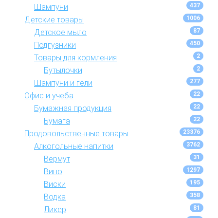
437
Шампуни
1006
Детские товары
87
Детское мыло
450
Подгузники
2
Товары для кормления
2
Бутылочки
277
Шампуни и гели
22
Офис и учеба
22
Бумажная продукция
22
Бумага
23376
Продовольственные товары
3762
Алкогольные напитки
31
Вермут
1297
Вино
195
Виски
358
Водка
81
Ликер