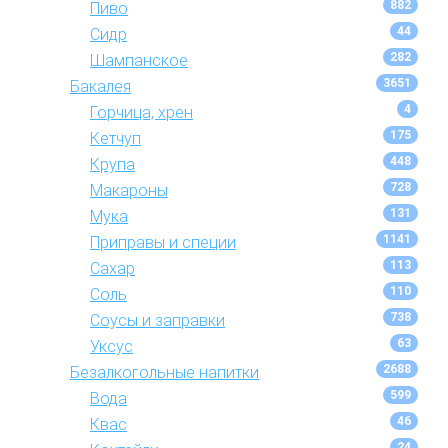
882
Пиво
44
Сидр
282
Шампанское
3651
Бакалея
4
Горчица, хрен
175
Кетчуп
448
Крупа
728
Макароны
131
Мука
1141
Приправы и специи
113
Сахар
110
Соль
738
Соусы и заправки
63
Уксус
2688
Безалкогольные напитки
599
Вода
46
Квас
24