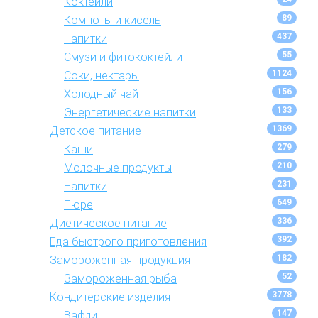
Коктейли
89
Компоты и кисель
437
Напитки
55
Смузи и фитококтейли
1124
Соки, нектары
156
Холодный чай
133
Энергетические напитки
1369
Детское питание
279
Каши
210
Молочные продукты
231
Напитки
649
Пюре
336
Диетическое питание
392
Еда быстрого приготовления
182
Замороженная продукция
52
Замороженная рыба
3778
Кондитерские изделия
147
Вафли