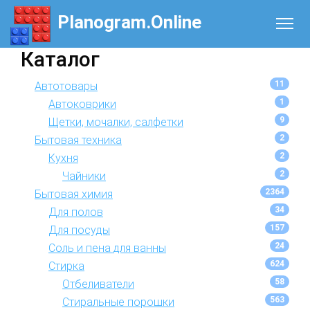
Planogram.Online
Каталог
11
Автотовары
1
Автоковрики
9
Щетки, мочалки, салфетки
2
Бытовая техника
2
Кухня
2
Чайники
2364
Бытовая химия
34
Для полов
157
Для посуды
24
Соль и пена для ванны
624
Стирка
58
Отбеливатели
563
Стиральные порошки