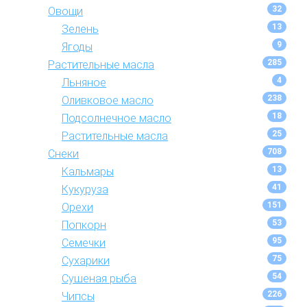
32
Овощи
13
Зелень
9
Ягоды
285
Растительные масла
4
Льняное
238
Оливковое масло
18
Подсолнечное масло
25
Растительные масла
708
Снеки
13
Кальмары
41
Кукуруза
151
Орехи
53
Попкорн
95
Семечки
75
Сухарики
54
Сушеная рыба
226
Чипсы