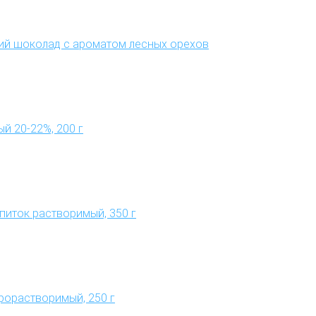
чий шоколад с ароматом лесных орехов
й 20-22%, 200 г
апиток растворимый, 350 г
трорастворимый, 250 г