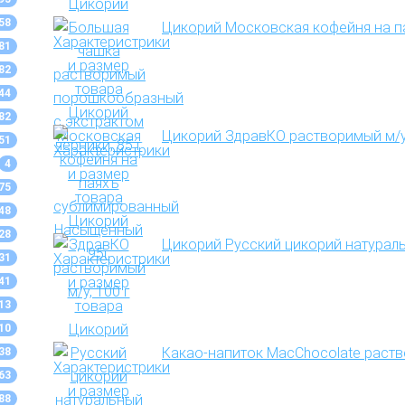
58
Цикорий Московская кофейня на 
81
82
44
82
Цикорий ЗдравКО растворимый м/у,
51
4
75
48
28
Цикорий Русский цикорий натураль
31
41
13
10
Какао-напиток MacChocolate раств
38
63
88