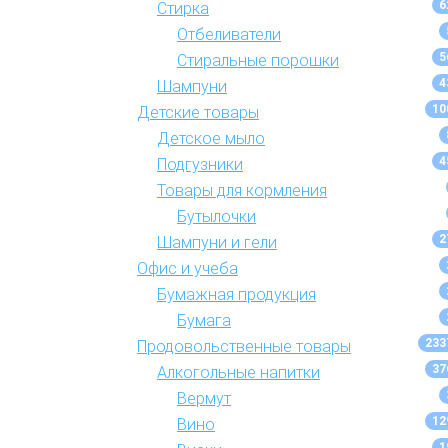
6
Стирка
Отбеливатели
5
Стиральные порошки
4
Шампуни
10
Детские товары
Детское мыло
4
Подгузники
Товары для кормления
Бутылочки
2
Шампуни и гели
Офис и учеба
Бумажная продукция
Бумага
233
Продовольственные товары
37
Алкогольные напитки
Вермут
12
Вино
1