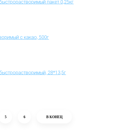
 быстрорастворимый пакет 0,25кг
воримый с какао, 500г
 быстрорастворимый, 28*13,5г
5
6
В КОНЕЦ