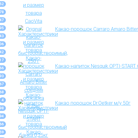
52
78
47
95
Какао-порошок Carraro Amaro Bitte
43
06
42
17
Какао-напиток Nesquik OPTI-START
66
93
67
68
4
Какао порошок Dr.Oetker м/у 50г
98
94
66
59