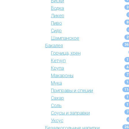
Виски
3
Водка
Ликер
8
Пиво
Сидр
2
Шампанское
36
Бакалея
Горчица, хрен
1
Кетчуп
4
Крупа
7
Макароны
1
Мука
11
Приправы и специи
1
Сахар
1
Соль
7
Соусы и заправки
Уксус
26
Безалкогольные напитки