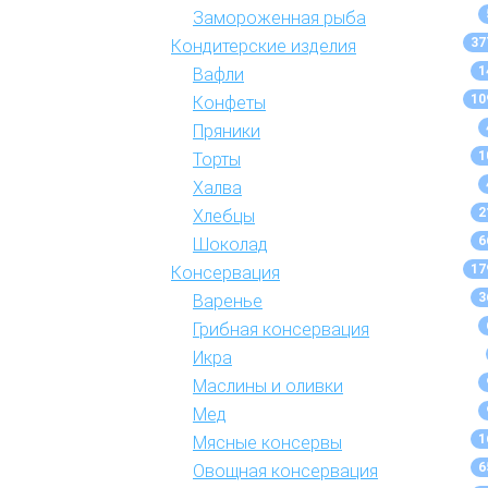
Замороженная рыба
37
Кондитерские изделия
1
Вафли
10
Конфеты
Пряники
1
Торты
Халва
2
Хлебцы
6
Шоколад
17
Консервация
3
Варенье
Грибная консервация
Икра
Маслины и оливки
Мед
1
Мясные консервы
6
Овощная консервация