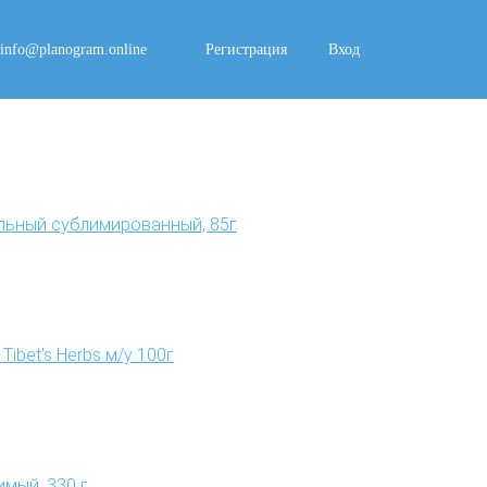
info@planogram.online
Регистрация
Вход
льный сублимированный, 85г
ibet's Herbs м/у 100г
мый, 330 г