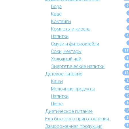
5
Вода
Квас
Коктейли
Компоты и кисель
4
Напитки
Смузи и фитококтейли
11
Соки, нектары
1
Холодный чай
1
Энергетические напитки
13
Детское питание
2
Каши
2
Молочные продукты
2
Напитки
6
Пюре
3
Диетическое питание
3
Еда быстрого приготовления
1
Замороженная продукция