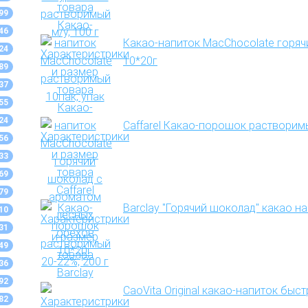
99
46
Какао-напиток MacChocolate горя
24
10*20г
89
37
55
24
Caffarel Какао-порошок растворимы
56
33
69
79
Barclay "Горячий шоколад" какао н
10
31
49
36
92
CaoVita Original какао-напиток быс
82