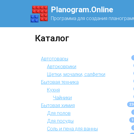
Planogram.Online
Программа для создания планограм
Каталог
Автотовары
Автоковрики
Щетки, мочалки, салфетки
Бытовая техника
Кухня
Чайники
23
Бытовая химия
Для полов
1
Для посуды
Соль и пена для ванны