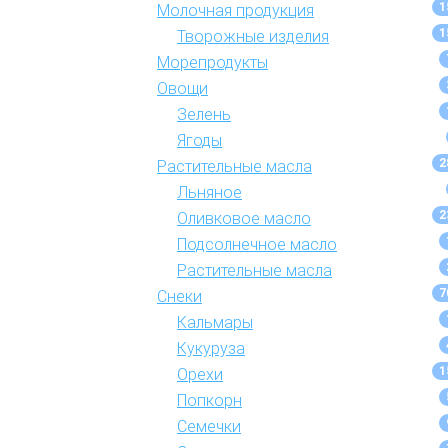
1
Молочная продукция
1
Творожные изделия
Морепродукты
Овощи
Зелень
Ягоды
2
Растительные масла
Льняное
2
Оливковое масло
Подсолнечное масло
Растительные масла
7
Снеки
Кальмары
Кукуруза
1
Орехи
Попкорн
Семечки