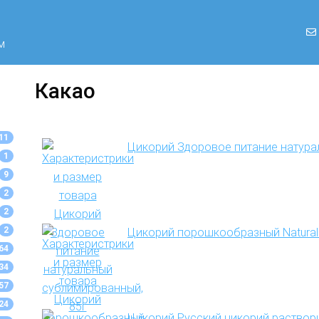
м
Какао
11
Цикорий Здоровое питание натура
1
9
2
2
2
Цикорий порошкообразный Natural T
64
34
57
24
Цикорий Русский цикорий раствори