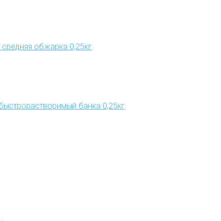
r средняя обжарка 0,25кг
 быстрорастворимый банка 0,25кг