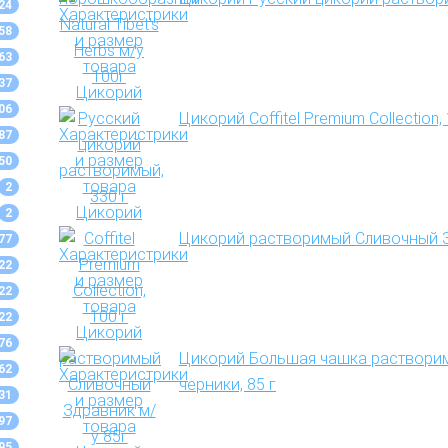
24
58
63
37
06
Цикорий Coffitel Premium Collection, 
87
50
2
2
Цикорий растворимый Сливочный З
77
22
22
22
76
Цикорий Большая чашка раствори
62
черники, 85 г
31
97
95