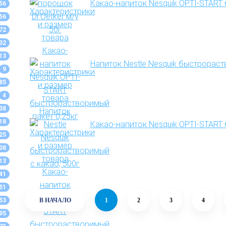
Какао-напиток Nesquik OPTI-START
56
56
72
32
13
Напиток Nestle Nesquik быстрораст
9
85
4
38
18
Какао-напиток Nesquik OPTI-START
25
08
13
41
51
53
В НАЧАЛО
1
2
3
4
95