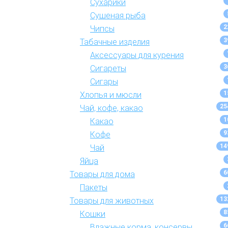
Сухарики
Сушеная рыба
2
Чипсы
3
Табачные изделия
Аксессуары для курения
3
Сигареты
Сигары
1
Хлопья и мюсли
25
Чай, кофе, какао
1
Какао
9
Кофе
14
Чай
Яйца
6
Товары для дома
Пакеты
13
Товары для животных
8
Кошки
6
Влажные корма, консервы