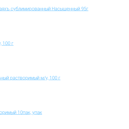
паяхъ сублимированный Насыщенный 95г
 100 г
ный растворимый м/у, 100 г
оримый 10пак, упак