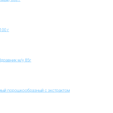
100 г
дравник м/у 85г
мый порошкообразный с экстрактом