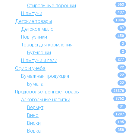
563
Стиральные порошки
437
Шампуни
1006
Детские товары
87
Детское мыло
450
Подгузники
2
Товары для кормления
2
Бутылочки
277
Шампуни и гели
22
Офис и учеба
22
Бумажная продукция
22
Бумага
23376
Продовольственные товары
3762
Алкогольные напитки
31
Вермут
1297
Вино
195
Виски
358
Водка