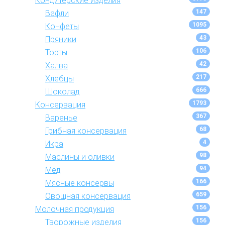
Кондитерские изделия
147
Вафли
1095
Конфеты
43
Пряники
106
Торты
42
Халва
217
Хлебцы
666
Шоколад
1793
Консервация
367
Варенье
68
Грибная консервация
4
Икра
98
Маслины и оливки
94
Мед
166
Мясные консервы
659
Овощная консервация
156
Молочная продукция
156
Творожные изделия