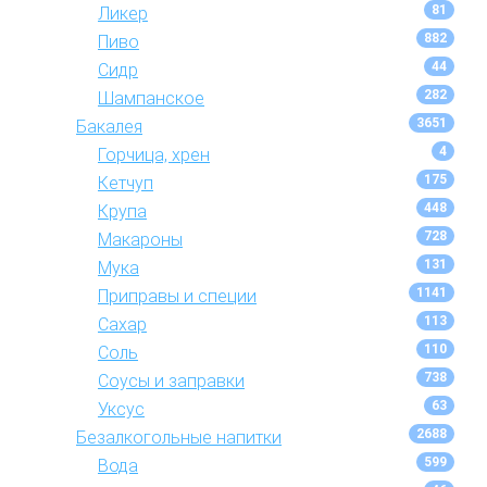
81
Ликер
882
Пиво
44
Сидр
282
Шампанское
3651
Бакалея
4
Горчица, хрен
175
Кетчуп
448
Крупа
728
Макароны
131
Мука
1141
Приправы и специи
113
Сахар
110
Соль
738
Соусы и заправки
63
Уксус
2688
Безалкогольные напитки
599
Вода