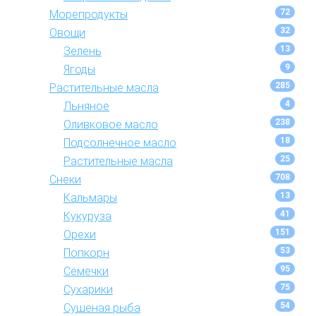
72
Морепродукты
32
Овощи
13
Зелень
9
Ягоды
285
Растительные масла
4
Льняное
238
Оливковое масло
18
Подсолнечное масло
25
Растительные масла
708
Снеки
13
Кальмары
41
Кукуруза
151
Орехи
53
Попкорн
95
Семечки
75
Сухарики
54
Сушеная рыба