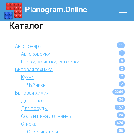
Planogram.Online
Каталог
11
Автотовары
1
Автоковрики
9
Щетки, мочалки, салфетки
2
Бытовая техника
2
Кухня
2
Чайники
2364
Бытовая химия
34
Для полов
157
Для посуды
24
Соль и пена для ванны
624
Стирка
58
Отбеливатели