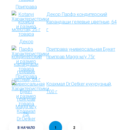
Декор Парфэ кондитерский
карандаши гелевые цветные, 64
г
Приправа универсальная Букет
приправ Maggi м/у 75г
Крахмал Dr.Oetker кукурузный,
100 г
В НАЧАЛО
1
2