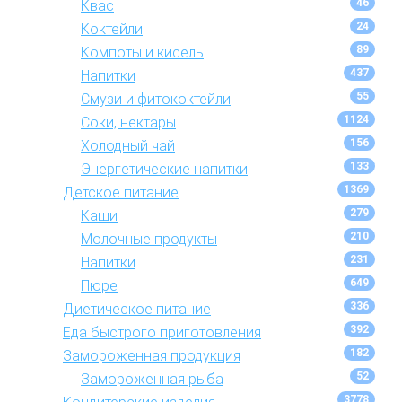
46
Квас
24
Коктейли
89
Компоты и кисель
437
Напитки
55
Смузи и фитококтейли
1124
Соки, нектары
156
Холодный чай
133
Энергетические напитки
1369
Детское питание
279
Каши
210
Молочные продукты
231
Напитки
649
Пюре
336
Диетическое питание
392
Еда быстрого приготовления
182
Замороженная продукция
52
Замороженная рыба
3778