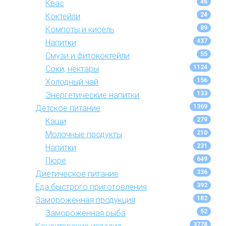
46
Квас
24
Коктейли
89
Компоты и кисель
437
Напитки
55
Смузи и фитококтейли
1124
Соки, нектары
156
Холодный чай
133
Энергетические напитки
1369
Детское питание
279
Каши
210
Молочные продукты
231
Напитки
649
Пюре
336
Диетическое питание
392
Еда быстрого приготовления
182
Замороженная продукция
52
Замороженная рыба
3778