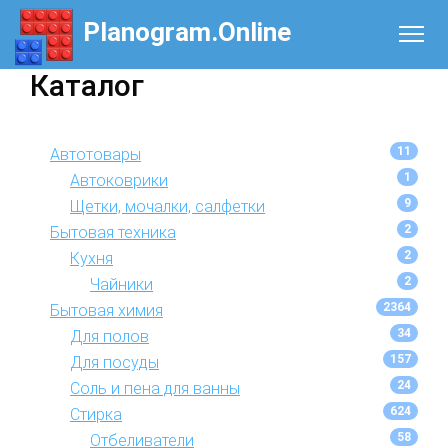
Planogram.Online
Каталог
11
Автотовары
1
Автоковрики
9
Щетки, мочалки, салфетки
2
Бытовая техника
2
Кухня
2
Чайники
2364
Бытовая химия
34
Для полов
157
Для посуды
24
Соль и пена для ванны
624
Стирка
58
Отбеливатели