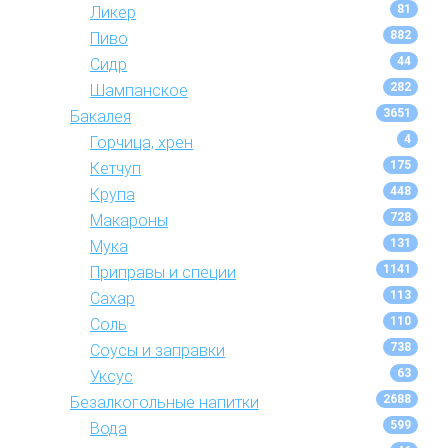
81
Ликер
882
Пиво
44
Сидр
282
Шампанское
3651
Бакалея
4
Горчица, хрен
175
Кетчуп
448
Крупа
728
Макароны
131
Мука
1141
Приправы и специи
113
Сахар
110
Соль
738
Соусы и заправки
63
Уксус
2688
Безалкогольные напитки
599
Вода