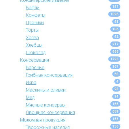
Кондитерские изделия
147
Вафли
1095
Конфеты
43
Пряники
106
Торты
42
Халва
217
Хлебцы
666
Шоколад
1793
Консервация
367
Варенье
68
Грибная консервация
4
Икра
98
Маслины и оливки
94
Мед
166
Мясные консервы
659
Овощная консервация
156
Молочная продукция
156
Творожные изделия