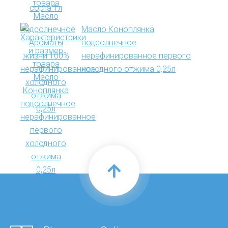
Масло Коноплянка
подсолнечное
нерафинированное первого
холодного отжима 0,25л