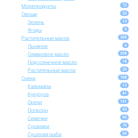
72
Морепродукты
32
Овощи
13
Зелень
9
Ягоды
285
Растительные масла
4
Льняное
238
Оливковое масло
18
Подсолнечное масло
25
Растительные масла
708
Снеки
13
Кальмары
41
Кукуруза
151
Орехи
53
Попкорн
95
Семечки
75
Сухарики
54
Сушеная рыба