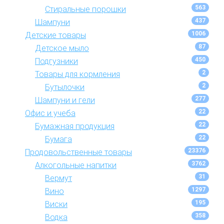
563
Стиральные порошки
437
Шампуни
1006
Детские товары
87
Детское мыло
450
Подгузники
2
Товары для кормления
2
Бутылочки
277
Шампуни и гели
22
Офис и учеба
22
Бумажная продукция
22
Бумага
23376
Продовольственные товары
3762
Алкогольные напитки
31
Вермут
1297
Вино
195
Виски
358
Водка