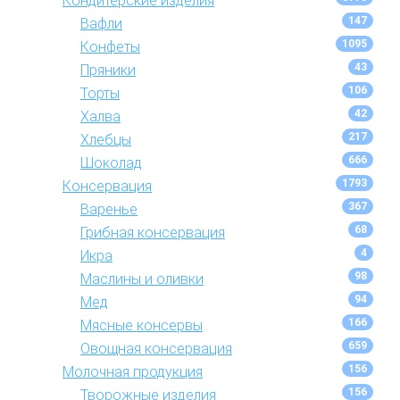
Кондитерские изделия
147
Вафли
1095
Конфеты
43
Пряники
106
Торты
42
Халва
217
Хлебцы
666
Шоколад
1793
Консервация
367
Варенье
68
Грибная консервация
4
Икра
98
Маслины и оливки
94
Мед
166
Мясные консервы
659
Овощная консервация
156
Молочная продукция
156
Творожные изделия