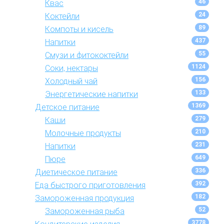
46
Квас
24
Коктейли
89
Компоты и кисель
437
Напитки
55
Смузи и фитококтейли
1124
Соки, нектары
156
Холодный чай
133
Энергетические напитки
1369
Детское питание
279
Каши
210
Молочные продукты
231
Напитки
649
Пюре
336
Диетическое питание
392
Еда быстрого приготовления
182
Замороженная продукция
52
Замороженная рыба
3778