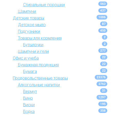
563
Стиральные порошки
437
Шампуни
1006
Детские товары
87
Детское мыло
450
Подгузники
2
Товары для кормления
2
Бутылочки
277
Шампуни и гели
22
Офис и учеба
22
Бумажная продукция
22
Бумага
23376
Продовольственные товары
3762
Алкогольные напитки
31
Вермут
1297
Вино
195
Виски
358
Водка