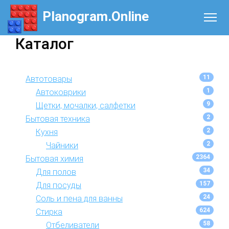
Planogram.Online
Каталог
11
Автотовары
1
Автоковрики
9
Щетки, мочалки, салфетки
2
Бытовая техника
2
Кухня
2
Чайники
2364
Бытовая химия
34
Для полов
157
Для посуды
24
Соль и пена для ванны
624
Стирка
58
Отбеливатели