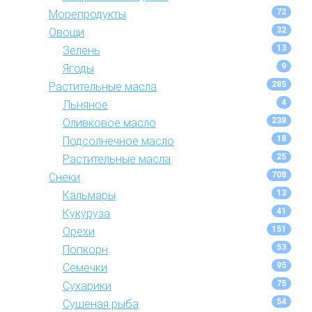
72
Морепродукты
32
Овощи
13
Зелень
9
Ягоды
285
Растительные масла
4
Льняное
238
Оливковое масло
18
Подсолнечное масло
25
Растительные масла
708
Снеки
13
Кальмары
41
Кукуруза
151
Орехи
53
Попкорн
95
Семечки
75
Сухарики
54
Сушеная рыба