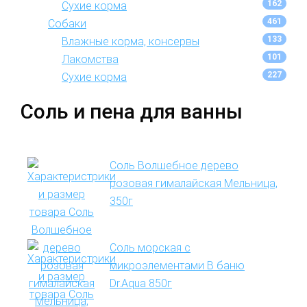
162
Сухие корма
461
Собаки
133
Влажные корма, консервы
101
Лакомства
227
Сухие корма
Соль и пена для ванны
Соль Волшебное дерево
розовая гималайская Мельница,
350г
Соль морская с
микроэлементами В баню
Dr.Aqua 850г