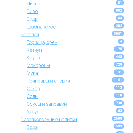
81
Ликер
882
Пиво
44
Сидр
282
Шампанское
3651
Бакалея
4
Горчица, хрен
175
Кетчуп
448
Крупа
728
Макароны
131
Мука
1141
Приправы и специи
113
Сахар
110
Соль
738
Соусы и заправки
63
Уксус
2688
Безалкогольные напитки
599
Вода