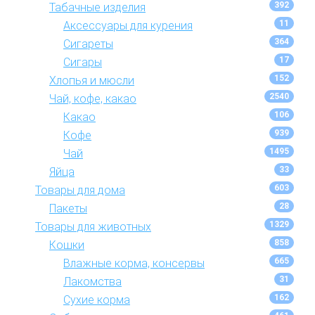
392
Табачные изделия
11
Аксессуары для курения
364
Сигареты
17
Сигары
152
Хлопья и мюсли
2540
Чай, кофе, какао
106
Какао
939
Кофе
1495
Чай
33
Яйца
603
Товары для дома
28
Пакеты
1329
Товары для животных
858
Кошки
665
Влажные корма, консервы
31
Лакомства
162
Сухие корма