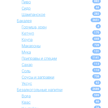
882
Пиво
44
Сидр
282
Шампанское
3651
Бакалея
4
Горчица, хрен
175
Кетчуп
448
Крупа
728
Макароны
131
Мука
1141
Приправы и специи
113
Сахар
110
Соль
738
Соусы и заправки
63
Уксус
2688
Безалкогольные напитки
599
Вода
46
Квас
24