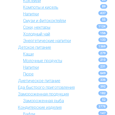
Коктейли
89
Компоты и кисель
437
Напитки
55
Смузи и фитококтейли
1124
Соки, нектары
156
Холодный чай
133
Энергетические напитки
1369
Детское питание
279
Каши
210
Молочные продукты
231
Напитки
649
Пюре
336
Диетическое питание
392
Еда быстрого приготовления
182
Замороженная продукция
52
Замороженная рыба
3778
Кондитерские изделия
147
Вафли