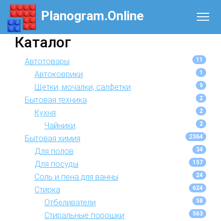
Planogram.Online
Каталог
11
Автотовары
1
Автоковрики
9
Щетки, мочалки, салфетки
2
Бытовая техника
2
Кухня
2
Чайники
2364
Бытовая химия
34
Для полов
157
Для посуды
24
Соль и пена для ванны
624
Стирка
58
Отбеливатели
563
Стиральные порошки