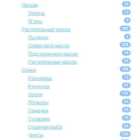
32
Овощи
13
Зелень
9
Ягоды
285
Растительные масла
4
Льняное
238
Оливковое масло
18
Подсолнечное масло
25
Растительные масла
708
Снеки
13
Кальмары
41
Кукуруза
151
Орехи
53
Попкорн
95
Семечки
75
Сухарики
54
Сушеная рыба
226
Чипсы