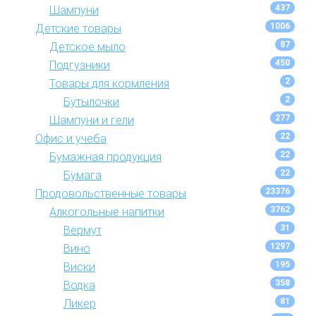
437
Шампуни
1006
Детские товары
87
Детское мыло
450
Подгузники
2
Товары для кормления
2
Бутылочки
277
Шампуни и гели
22
Офис и учеба
22
Бумажная продукция
22
Бумага
23376
Продовольственные товары
3762
Алкогольные напитки
31
Вермут
1297
Вино
195
Виски
358
Водка
81
Ликер