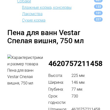
461
Собаки
133
Влажные корма, консервы
101
Лакомства
227
Сухие корма
Пена для ванн Vestar
Спелая вишня, 750 мл
4620757211458
Высота:
225 мм.
Ширина:
146 мм.
Глубина:
77 мм.
Срок
730
годности:
Штрихкод:
4620757211458