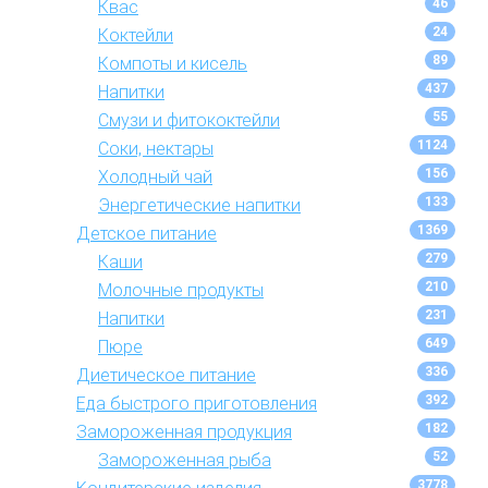
46
Квас
24
Коктейли
89
Компоты и кисель
437
Напитки
55
Смузи и фитококтейли
1124
Соки, нектары
156
Холодный чай
133
Энергетические напитки
1369
Детское питание
279
Каши
210
Молочные продукты
231
Напитки
649
Пюре
336
Диетическое питание
392
Еда быстрого приготовления
182
Замороженная продукция
52
Замороженная рыба
3778