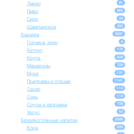
81
Ликер
882
Пиво
44
Сидр
282
Шампанское
3651
Бакалея
4
Горчица, хрен
175
Кетчуп
448
Крупа
728
Макароны
131
Мука
1141
Приправы и специи
113
Сахар
110
Соль
738
Соусы и заправки
63
Уксус
2688
Безалкогольные напитки
599
Вода