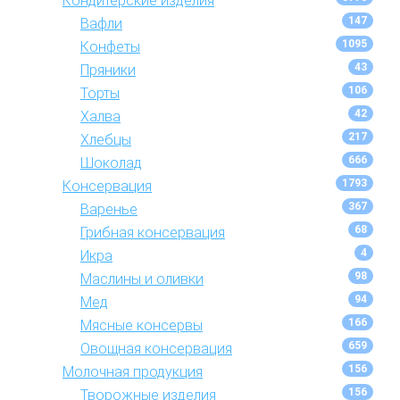
Кондитерские изделия
147
Вафли
1095
Конфеты
43
Пряники
106
Торты
42
Халва
217
Хлебцы
666
Шоколад
1793
Консервация
367
Варенье
68
Грибная консервация
4
Икра
98
Маслины и оливки
94
Мед
166
Мясные консервы
659
Овощная консервация
156
Молочная продукция
156
Творожные изделия