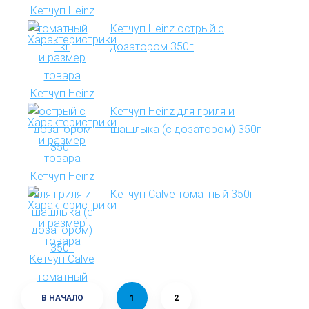
Кетчуп Heinz острый с
дозатором 350г
Кетчуп Heinz для гриля и
шашлыка (с дозатором) 350г
Кетчуп Calve томатный 350г
В НАЧАЛО
1
2