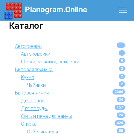
Planogram.Online
Каталог
11
Автотовары
1
Автоковрики
9
Щетки, мочалки, салфетки
2
Бытовая техника
2
Кухня
2
Чайники
2364
Бытовая химия
34
Для полов
157
Для посуды
24
Соль и пена для ванны
624
Стирка
58
Отбеливатели