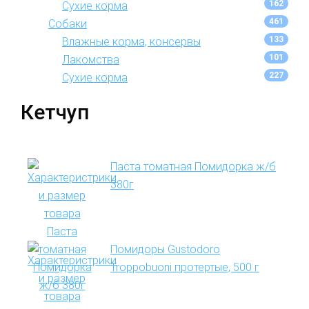
162
Сухие корма
461
Собаки
133
Влажные корма, консервы
101
Лакомства
227
Сухие корма
Кетчуп
Паста томатная Помидорка ж/б
380г
Помидоры Gustodoro
Troppobuoni протертые, 500 г