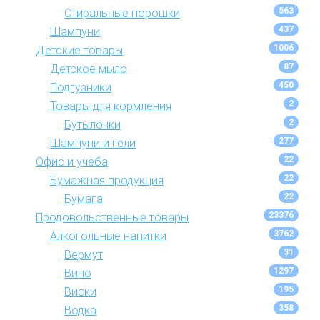
563
Стиральные порошки
437
Шампуни
1006
Детские товары
87
Детское мыло
450
Подгузники
2
Товары для кормления
2
Бутылочки
277
Шампуни и гели
22
Офис и учеба
22
Бумажная продукция
22
Бумага
23376
Продовольственные товары
3762
Алкогольные напитки
31
Вермут
1297
Вино
195
Виски
358
Водка