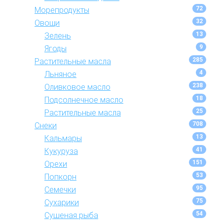
72
Морепродукты
32
Овощи
13
Зелень
9
Ягоды
285
Растительные масла
4
Льняное
238
Оливковое масло
18
Подсолнечное масло
25
Растительные масла
708
Снеки
13
Кальмары
41
Кукуруза
151
Орехи
53
Попкорн
95
Семечки
75
Сухарики
54
Сушеная рыба