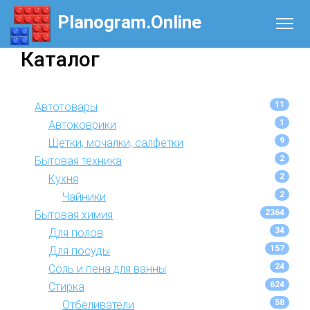
Planogram.Online
Каталог
11
Автотовары
1
Автоковрики
9
Щетки, мочалки, салфетки
2
Бытовая техника
2
Кухня
2
Чайники
2364
Бытовая химия
34
Для полов
157
Для посуды
24
Соль и пена для ванны
624
Стирка
58
Отбеливатели