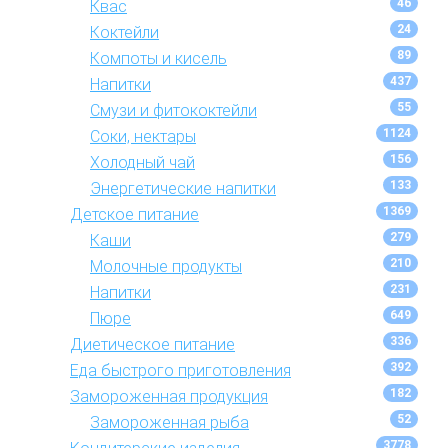
46
Квас
24
Коктейли
89
Компоты и кисель
437
Напитки
55
Смузи и фитококтейли
1124
Соки, нектары
156
Холодный чай
133
Энергетические напитки
1369
Детское питание
279
Каши
210
Молочные продукты
231
Напитки
649
Пюре
336
Диетическое питание
392
Еда быстрого приготовления
182
Замороженная продукция
52
Замороженная рыба
3778