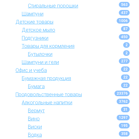
563
Стиральные порошки
437
Шампуни
1006
Детские товары
87
Детское мыло
450
Подгузники
2
Товары для кормления
2
Бутылочки
277
Шампуни и гели
22
Офис и учеба
22
Бумажная продукция
22
Бумага
23376
Продовольственные товары
3762
Алкогольные напитки
31
Вермут
1297
Вино
195
Виски
358
Водка