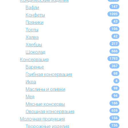
Кондитерские изделия
147
Вафли
1095
Конфеты
43
Пряники
106
Торты
42
Халва
217
Хлебцы
666
Шоколад
1793
Консервация
367
Варенье
68
Грибная консервация
4
Икра
98
Маслины и оливки
94
Мед
166
Мясные консервы
659
Овощная консервация
156
Молочная продукция
156
Творожные изделия