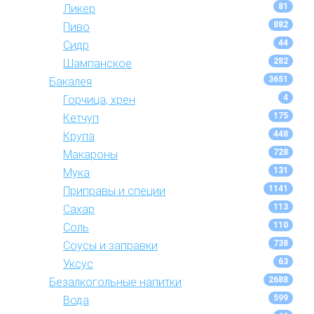
81
Ликер
882
Пиво
44
Сидр
282
Шампанское
3651
Бакалея
4
Горчица, хрен
175
Кетчуп
448
Крупа
728
Макароны
131
Мука
1141
Приправы и специи
113
Сахар
110
Соль
738
Соусы и заправки
63
Уксус
2688
Безалкогольные напитки
599
Вода