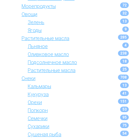
72
Морепродукты
32
Овощи
13
Зелень
9
Ягоды
285
Растительные масла
4
Льняное
238
Оливковое масло
18
Подсолнечное масло
25
Растительные масла
708
Снеки
13
Кальмары
41
Кукуруза
151
Орехи
53
Попкорн
95
Семечки
75
Сухарики
54
Сушеная рыба