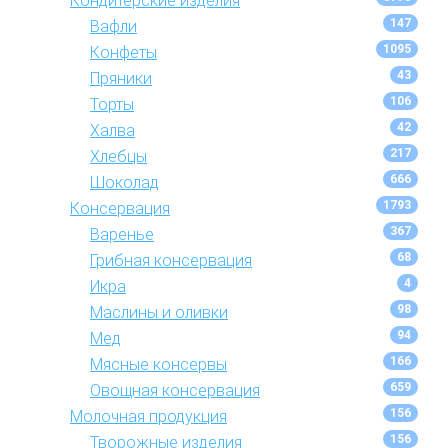
Кондитерские изделия
147
Вафли
1095
Конфеты
43
Пряники
106
Торты
42
Халва
217
Хлебцы
666
Шоколад
1793
Консервация
367
Варенье
68
Грибная консервация
4
Икра
98
Маслины и оливки
94
Мед
166
Мясные консервы
659
Овощная консервация
156
Молочная продукция
156
Творожные изделия