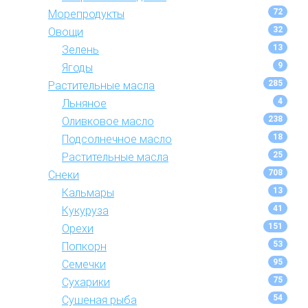
72
Морепродукты
32
Овощи
13
Зелень
9
Ягоды
285
Растительные масла
4
Льняное
238
Оливковое масло
18
Подсолнечное масло
25
Растительные масла
708
Снеки
13
Кальмары
41
Кукуруза
151
Орехи
53
Попкорн
95
Семечки
75
Сухарики
54
Сушеная рыба