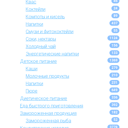
46
Квас
24
Коктейли
89
Компоты и кисель
437
Напитки
55
Смузи и фитококтейли
1124
Соки, нектары
156
Холодный чай
133
Энергетические напитки
1369
Детское питание
279
Каши
210
Молочные продукты
231
Напитки
649
Пюре
336
Диетическое питание
392
Еда быстрого приготовления
182
Замороженная продукция
52
Замороженная рыба
3778