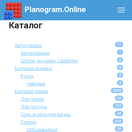
Planogram.Online
Каталог
11
Автотовары
1
Автоковрики
9
Щетки, мочалки, салфетки
2
Бытовая техника
2
Кухня
2
Чайники
2364
Бытовая химия
34
Для полов
157
Для посуды
24
Соль и пена для ванны
624
Стирка
58
Отбеливатели