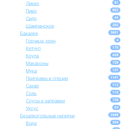
81
Ликер
882
Пиво
44
Сидр
282
Шампанское
3651
Бакалея
4
Горчица, хрен
175
Кетчуп
448
Крупа
728
Макароны
131
Мука
1141
Приправы и специи
113
Сахар
110
Соль
738
Соусы и заправки
63
Уксус
2688
Безалкогольные напитки
599
Вода