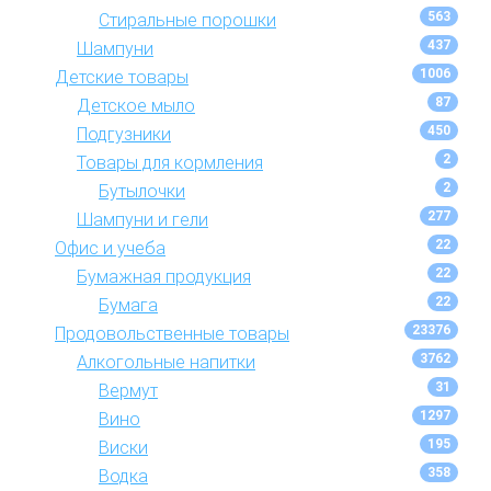
563
Стиральные порошки
437
Шампуни
1006
Детские товары
87
Детское мыло
450
Подгузники
2
Товары для кормления
2
Бутылочки
277
Шампуни и гели
22
Офис и учеба
22
Бумажная продукция
22
Бумага
23376
Продовольственные товары
3762
Алкогольные напитки
31
Вермут
1297
Вино
195
Виски
358
Водка