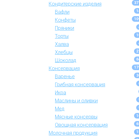
37
Кондитерские изделия
1
Вафли
10
Конфеты
Пряники
1
Торты
Халва
2
Хлебцы
6
Шоколад
17
Консервация
3
Варенье
Грибная консервация
Икра
Маслины и оливки
Мед
1
Мясные консервы
6
Овощная консервация
1
Молочная продукция