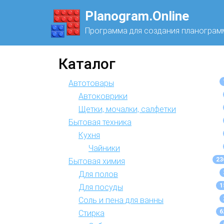
Planogram.Online
Программа для создания планограм
Каталог
Автотовары
Автоковрики
Щетки, мочалки, салфетки
Бытовая техника
Кухня
Чайники
23
Бытовая химия
Для полов
1
Для посуды
Соль и пена для ванны
6
Стирка