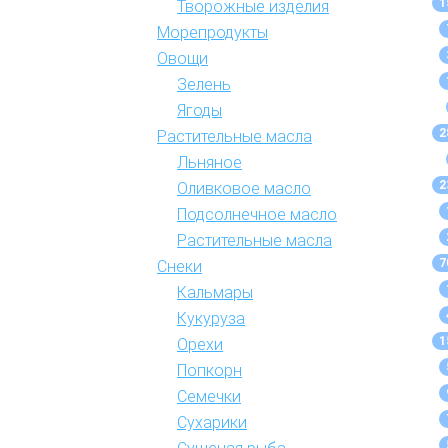
1
Творожные изделия
Морепродукты
Овощи
Зелень
Ягоды
2
Растительные масла
Льняное
2
Оливковое масло
Подсолнечное масло
Растительные масла
7
Снеки
Кальмары
Кукуруза
1
Орехи
Попкорн
Семечки
Сухарики