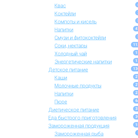
Квас
Коктейли
Компоты и кисель
4
Напитки
Смузи и фитококтейли
11
Соки, нектары
1
Холодный чай
1
Энергетические напитки
13
Детское питание
2
Каши
2
Молочные продукты
2
Напитки
6
Пюре
3
Диетическое питание
3
Еда быстрого приготовления
1
Замороженная продукция
Замороженная рыба