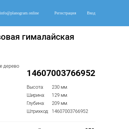
info@planogram.online
Регистрация
Вход
зовая гималайская
14607003766952
Высота:
230 мм.
Ширина:
129 мм.
Глубина:
209 мм.
Штрихкод:
14607003766952