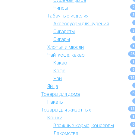
Сушеная рыба
2
Чипсы
3
Табачные изделия
Аксессуары для курения
3
Сигареты
Сигары
1
Хлопья и мюсли
25
Чай, кофе, какао
1
Какао
9
Кофе
14
Чай
Яйца
6
Товары для дома
Пакеты
13
Товары для животных
8
Кошки
6
Влажные корма, консервы
Лакомства