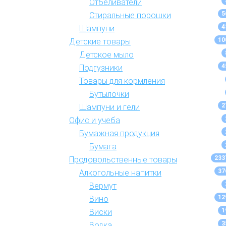
Отбеливатели
5
Стиральные порошки
4
Шампуни
10
Детские товары
Детское мыло
4
Подгузники
Товары для кормления
Бутылочки
2
Шампуни и гели
Офис и учеба
Бумажная продукция
Бумага
233
Продовольственные товары
37
Алкогольные напитки
Вермут
12
Вино
1
Виски
3
Водка