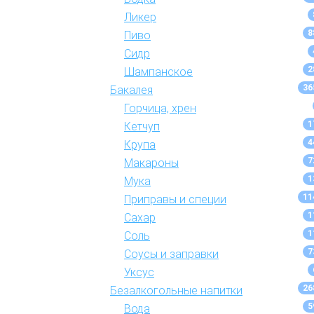
Ликер
8
Пиво
Сидр
2
Шампанское
36
Бакалея
Горчица, хрен
1
Кетчуп
4
Крупа
7
Макароны
1
Мука
11
Приправы и специи
1
Сахар
1
Соль
7
Соусы и заправки
Уксус
26
Безалкогольные напитки
5
Вода