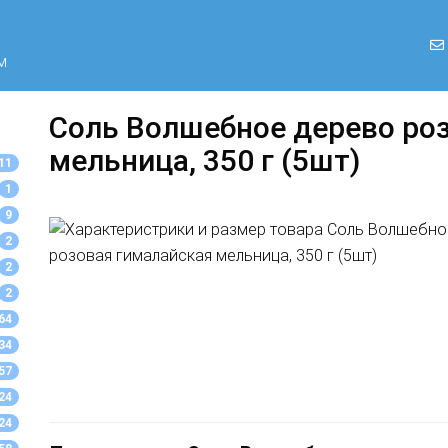
м
Соль Волшебное дерево ро
мельница, 350 г (5шт)
11
1
9
2
2
2
64
34
57
24
24