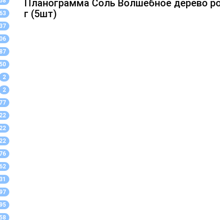
58
Планограмма Соль Волшебное дерево ро
г (5шт)
63
37
06
87
50
2
2
77
22
22
22
76
62
31
97
95
58