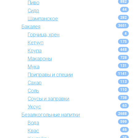
882
Пиво
44
Сидр
282
Шампанское
3651
Бакалея
4
Горчица, хрен
175
Кетчуп
448
Крупа
728
Макароны
131
Мука
1141
Приправы и специи
113
Сахар
110
Соль
738
Соусы и заправки
63
Уксус
2688
Безалкогольные напитки
599
Вода
46
Квас
24