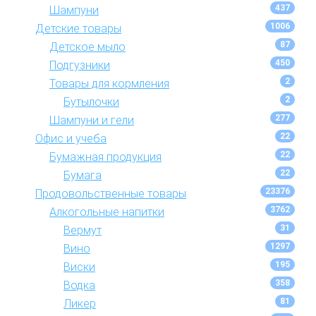
437
Шампуни
1006
Детские товары
87
Детское мыло
450
Подгузники
2
Товары для кормления
2
Бутылочки
277
Шампуни и гели
22
Офис и учеба
22
Бумажная продукция
22
Бумага
23376
Продовольственные товары
3762
Алкогольные напитки
31
Вермут
1297
Вино
195
Виски
358
Водка
81
Ликер