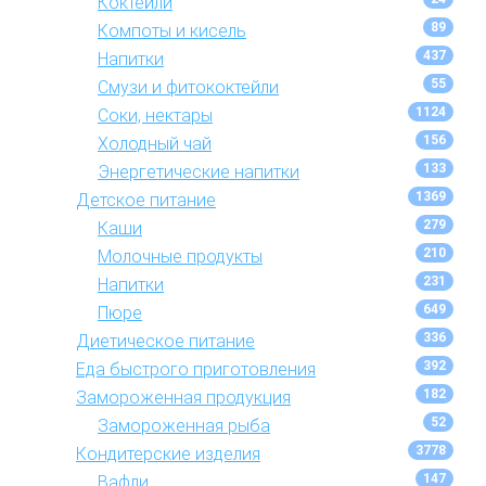
Коктейли
89
Компоты и кисель
437
Напитки
55
Смузи и фитококтейли
1124
Соки, нектары
156
Холодный чай
133
Энергетические напитки
1369
Детское питание
279
Каши
210
Молочные продукты
231
Напитки
649
Пюре
336
Диетическое питание
392
Еда быстрого приготовления
182
Замороженная продукция
52
Замороженная рыба
3778
Кондитерские изделия
147
Вафли