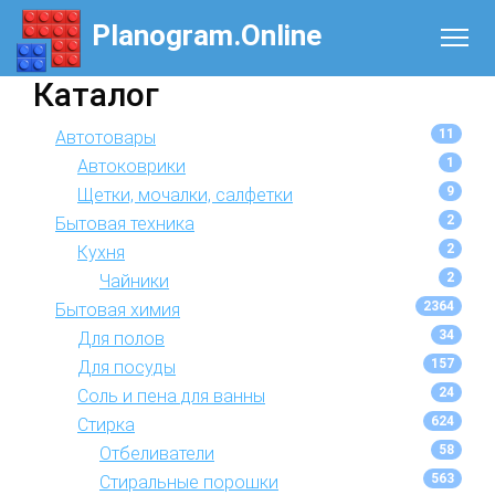
Planogram.Online
Каталог
11
Автотовары
1
Автоковрики
9
Щетки, мочалки, салфетки
2
Бытовая техника
2
Кухня
2
Чайники
2364
Бытовая химия
34
Для полов
157
Для посуды
24
Соль и пена для ванны
624
Стирка
58
Отбеливатели
563
Стиральные порошки