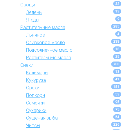
32
Овощи
13
Зелень
9
Ягоды
285
Растительные масла
4
Льняное
238
Оливковое масло
18
Подсолнечное масло
25
Растительные масла
708
Снеки
13
Кальмары
41
Кукуруза
151
Орехи
53
Попкорн
95
Семечки
75
Сухарики
54
Сушеная рыба
226
Чипсы