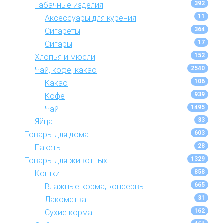
392
Табачные изделия
11
Аксессуары для курения
364
Сигареты
17
Сигары
152
Хлопья и мюсли
2540
Чай, кофе, какао
106
Какао
939
Кофе
1495
Чай
33
Яйца
603
Товары для дома
28
Пакеты
1329
Товары для животных
858
Кошки
665
Влажные корма, консервы
31
Лакомства
162
Сухие корма