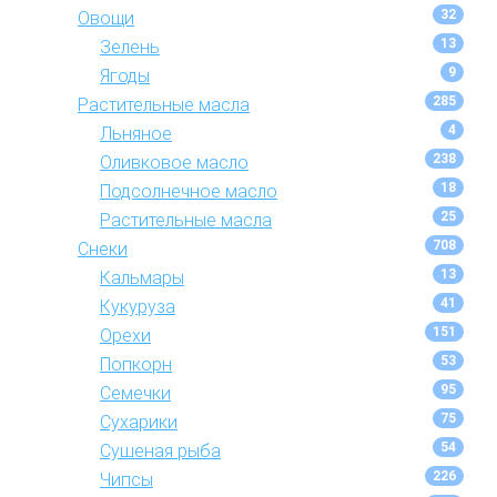
32
Овощи
13
Зелень
9
Ягоды
285
Растительные масла
4
Льняное
238
Оливковое масло
18
Подсолнечное масло
25
Растительные масла
708
Снеки
13
Кальмары
41
Кукуруза
151
Орехи
53
Попкорн
95
Семечки
75
Сухарики
54
Сушеная рыба
226
Чипсы