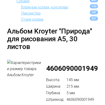
461
Собаки
133
Влажные корма, консервы
101
Лакомства
227
Сухие корма
Альбом Kroyter "Природа"
для рисования А5, 30
листов
4606090001949
Высота:
145 мм.
Ширина:
215 мм.
Глубина:
5 мм.
Штрихкод:
4606090001949