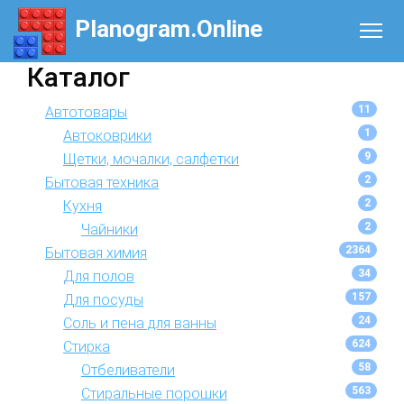
Planogram.Online
Каталог
11
Автотовары
1
Автоковрики
9
Щетки, мочалки, салфетки
2
Бытовая техника
2
Кухня
2
Чайники
2364
Бытовая химия
34
Для полов
157
Для посуды
24
Соль и пена для ванны
624
Стирка
58
Отбеливатели
563
Стиральные порошки