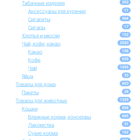
392
Табачные изделия
11
Аксессуары для курения
364
Сигареты
17
Сигары
152
Хлопья и мюсли
2540
Чай, кофе, какао
106
Какао
939
Кофе
1495
Чай
33
Яйца
603
Товары для дома
28
Пакеты
1329
Товары для животных
858
Кошки
665
Влажные корма, консервы
31
Лакомства
162
Сухие корма