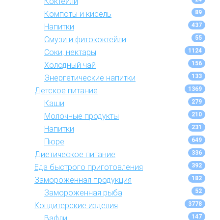
Коктейли
89
Компоты и кисель
437
Напитки
55
Смузи и фитококтейли
1124
Соки, нектары
156
Холодный чай
133
Энергетические напитки
1369
Детское питание
279
Каши
210
Молочные продукты
231
Напитки
649
Пюре
336
Диетическое питание
392
Еда быстрого приготовления
182
Замороженная продукция
52
Замороженная рыба
3778
Кондитерские изделия
147
Вафли