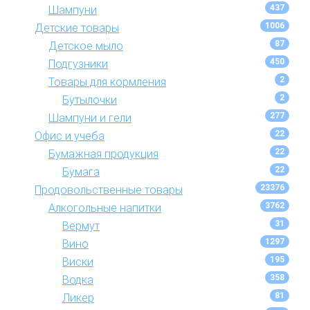
437
Шампуни
1006
Детские товары
87
Детское мыло
450
Подгузники
2
Товары для кормления
2
Бутылочки
277
Шампуни и гели
22
Офис и учеба
22
Бумажная продукция
22
Бумага
23376
Продовольственные товары
3762
Алкогольные напитки
31
Вермут
1297
Вино
195
Виски
358
Водка
81
Ликер