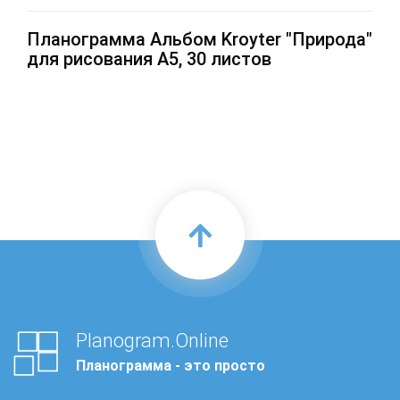
Планограмма Альбом Kroyter "Природа"
для рисования А5, 30 листов
Planogram.Online
Планограмма - это просто