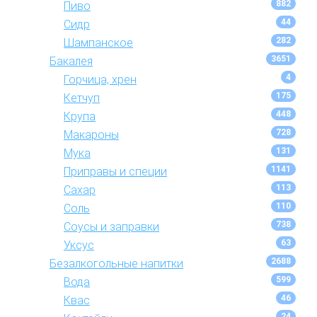
882
Пиво
44
Сидр
282
Шампанское
3651
Бакалея
4
Горчица, хрен
175
Кетчуп
448
Крупа
728
Макароны
131
Мука
1141
Приправы и специи
113
Сахар
110
Соль
738
Соусы и заправки
63
Уксус
2688
Безалкогольные напитки
599
Вода
46
Квас
24