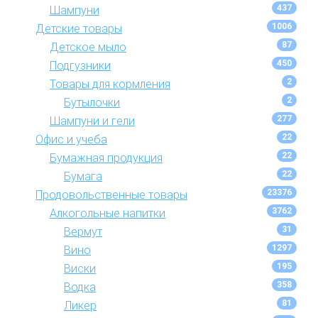
437
Шампуни
1006
Детские товары
87
Детское мыло
450
Подгузники
2
Товары для кормления
2
Бутылочки
277
Шампуни и гели
22
Офис и учеба
22
Бумажная продукция
22
Бумага
23376
Продовольственные товары
3762
Алкогольные напитки
31
Вермут
1297
Вино
195
Виски
358
Водка
81
Ликер