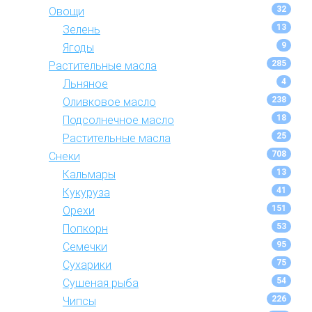
32
Овощи
13
Зелень
9
Ягоды
285
Растительные масла
4
Льняное
238
Оливковое масло
18
Подсолнечное масло
25
Растительные масла
708
Снеки
13
Кальмары
41
Кукуруза
151
Орехи
53
Попкорн
95
Семечки
75
Сухарики
54
Сушеная рыба
226
Чипсы