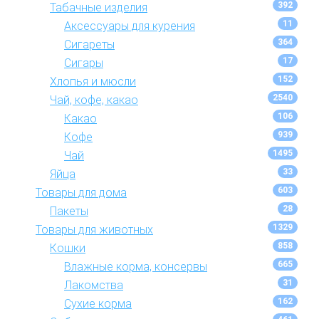
392
Табачные изделия
11
Аксессуары для курения
364
Сигареты
17
Сигары
152
Хлопья и мюсли
2540
Чай, кофе, какао
106
Какао
939
Кофе
1495
Чай
33
Яйца
603
Товары для дома
28
Пакеты
1329
Товары для животных
858
Кошки
665
Влажные корма, консервы
31
Лакомства
162
Сухие корма