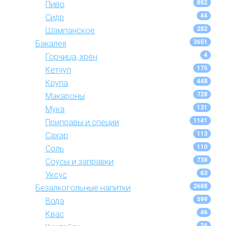
882
Пиво
44
Сидр
282
Шампанское
3651
Бакалея
4
Горчица, хрен
175
Кетчуп
448
Крупа
728
Макароны
131
Мука
1141
Приправы и специи
113
Сахар
110
Соль
738
Соусы и заправки
63
Уксус
2688
Безалкогольные напитки
599
Вода
46
Квас
24