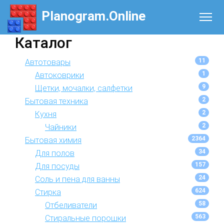
Planogram.Online
Каталог
11
Автотовары
1
Автоковрики
9
Щетки, мочалки, салфетки
2
Бытовая техника
2
Кухня
2
Чайники
2364
Бытовая химия
34
Для полов
157
Для посуды
24
Соль и пена для ванны
624
Стирка
58
Отбеливатели
563
Стиральные порошки