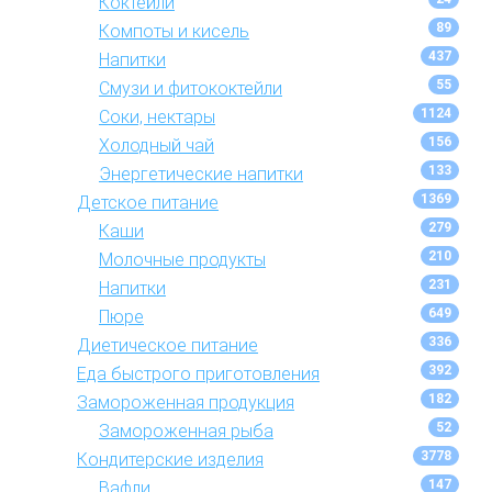
Коктейли
89
Компоты и кисель
437
Напитки
55
Смузи и фитококтейли
1124
Соки, нектары
156
Холодный чай
133
Энергетические напитки
1369
Детское питание
279
Каши
210
Молочные продукты
231
Напитки
649
Пюре
336
Диетическое питание
392
Еда быстрого приготовления
182
Замороженная продукция
52
Замороженная рыба
3778
Кондитерские изделия
147
Вафли