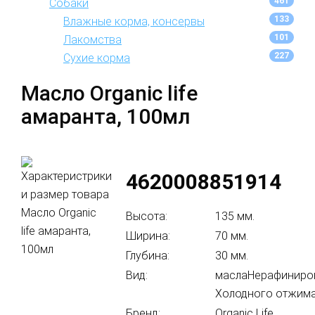
461
Собаки
133
Влажные корма, консервы
101
Лакомства
227
Сухие корма
Масло Organic life
амаранта, 100мл
4620008851914
Высота:
135 мм.
Ширина:
70 мм.
Глубина:
30 мм.
Вид:
маслаНерафиниро
Холодного отжим
Бренд:
Organic Life