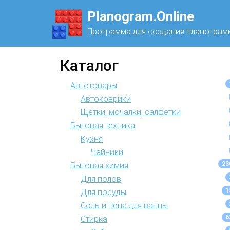
Planogram.Online
Программа для создания планограм
Каталог
Автотовары
Автоковрики
Щетки, мочалки, салфетки
Бытовая техника
Кухня
Чайники
23
Бытовая химия
Для полов
1
Для посуды
Соль и пена для ванны
6
Стирка