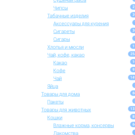
Сушеная рыба
2
Чипсы
3
Табачные изделия
Аксессуары для курения
3
Сигареты
Сигары
1
Хлопья и мюсли
25
Чай, кофе, какао
1
Какао
9
Кофе
14
Чай
Яйца
6
Товары для дома
Пакеты
13
Товары для животных
8
Кошки
6
Влажные корма, консервы
Лакомства