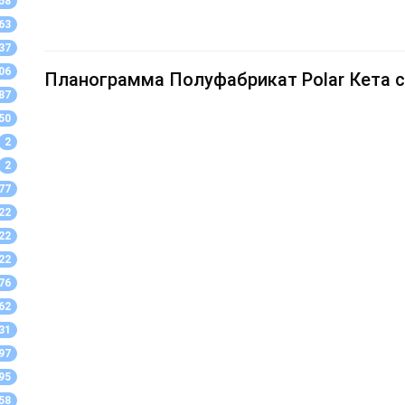
58
63
37
06
Планограмма Полуфабрикат Polar Кета с
87
50
2
2
77
22
22
22
76
62
31
97
95
58