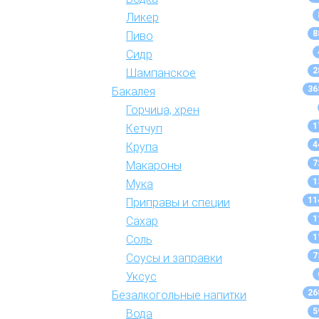
Ликер
8
Пиво
Сидр
2
Шампанское
36
Бакалея
Горчица, хрен
1
Кетчуп
4
Крупа
7
Макароны
1
Мука
11
Приправы и специи
1
Сахар
1
Соль
7
Соусы и заправки
Уксус
26
Безалкогольные напитки
5
Вода