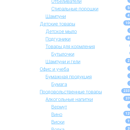
Отбеливатели
5
Стиральные порошки
4
Шампуни
10
Детские товары
Детское мыло
4
Подгузники
Товары для кормления
Бутылочки
2
Шампуни и гели
Офис и учеба
Бумажная продукция
Бумага
233
Продовольственные товары
37
Алкогольные напитки
Вермут
12
Вино
1
Виски
3
Водка