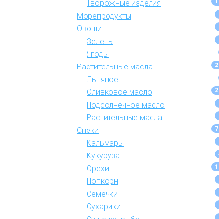
1
Творожные изделия
Морепродукты
Овощи
Зелень
Ягоды
2
Растительные масла
Льняное
2
Оливковое масло
Подсолнечное масло
Растительные масла
7
Снеки
Кальмары
Кукуруза
1
Орехи
Попкорн
Семечки
Сухарики