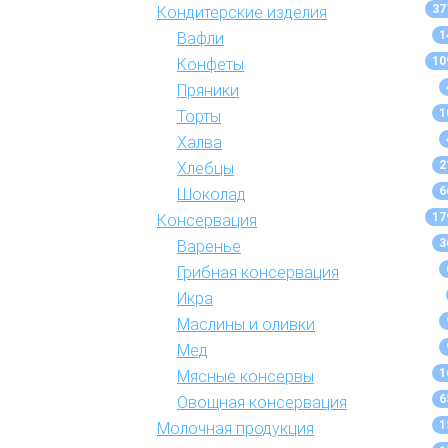
37
Кондитерские изделия
1
Вафли
10
Конфеты
Пряники
1
Торты
Халва
2
Хлебцы
6
Шоколад
17
Консервация
3
Варенье
Грибная консервация
Икра
Маслины и оливки
Мед
1
Мясные консервы
6
Овощная консервация
1
Молочная продукция