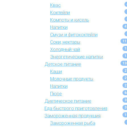
Квас
Коктейли
Компоты и кисель
4
Напитки
Смузи и фитококтейли
11
Соки, нектары
1
Холодный чай
1
Энергетические напитки
13
Детское питание
2
Каши
2
Молочные продукты
2
Напитки
6
Пюре
3
Диетическое питание
3
Еда быстрого приготовления
1
Замороженная продукция
Замороженная рыба