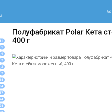
м
Полуфабрикат Polar Кета с
400 г
11
1
9
2
2
2
64
34
57
24
24