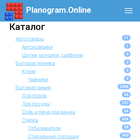
Planogram.Online
Каталог
11
Автотовары
1
Автоковрики
9
Щетки, мочалки, салфетки
2
Бытовая техника
2
Кухня
2
Чайники
2364
Бытовая химия
34
Для полов
157
Для посуды
24
Соль и пена для ванны
624
Стирка
58
Отбеливатели
563
Стиральные порошки