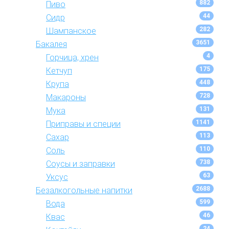
882
Пиво
44
Сидр
282
Шампанское
3651
Бакалея
4
Горчица, хрен
175
Кетчуп
448
Крупа
728
Макароны
131
Мука
1141
Приправы и специи
113
Сахар
110
Соль
738
Соусы и заправки
63
Уксус
2688
Безалкогольные напитки
599
Вода
46
Квас
24