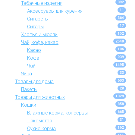
392
Табачные изделия
11
Аксессуары для курения
364
Сигареты
17
Сигары
152
Хлопья и мюсли
2540
Чай, кофе, какао
106
Какао
939
Кофе
1495
Чай
33
Яйца
603
Товары для дома
28
Пакеты
1329
Товары для животных
858
Кошки
665
Влажные корма, консервы
31
Лакомства
162
Сухие корма