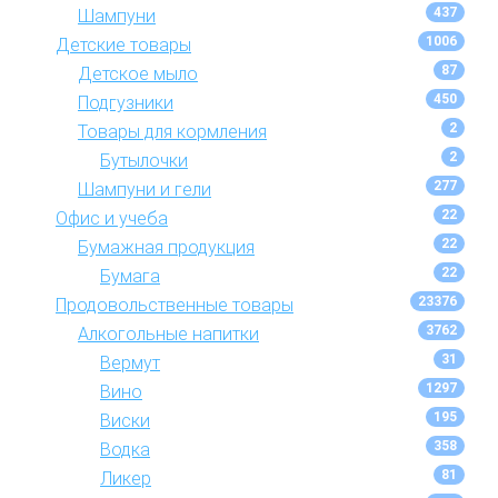
437
Шампуни
1006
Детские товары
87
Детское мыло
450
Подгузники
2
Товары для кормления
2
Бутылочки
277
Шампуни и гели
22
Офис и учеба
22
Бумажная продукция
22
Бумага
23376
Продовольственные товары
3762
Алкогольные напитки
31
Вермут
1297
Вино
195
Виски
358
Водка
81
Ликер