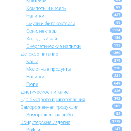
Коктейли
89
Компоты и кисель
437
Напитки
55
Смузи и фитококтейли
1124
Соки, нектары
156
Холодный чай
133
Энергетические напитки
1369
Детское питание
279
Каши
210
Молочные продукты
231
Напитки
649
Пюре
336
Диетическое питание
392
Еда быстрого приготовления
182
Замороженная продукция
52
Замороженная рыба
3778
Кондитерские изделия
147
Вафли