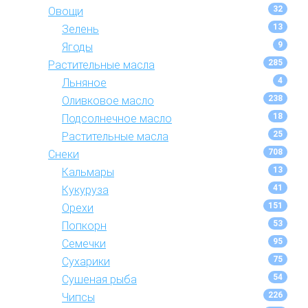
32
Овощи
13
Зелень
9
Ягоды
285
Растительные масла
4
Льняное
238
Оливковое масло
18
Подсолнечное масло
25
Растительные масла
708
Снеки
13
Кальмары
41
Кукуруза
151
Орехи
53
Попкорн
95
Семечки
75
Сухарики
54
Сушеная рыба
226
Чипсы