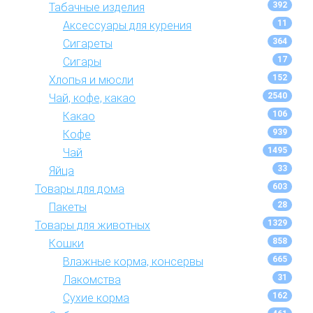
392
Табачные изделия
11
Аксессуары для курения
364
Сигареты
17
Сигары
152
Хлопья и мюсли
2540
Чай, кофе, какао
106
Какао
939
Кофе
1495
Чай
33
Яйца
603
Товары для дома
28
Пакеты
1329
Товары для животных
858
Кошки
665
Влажные корма, консервы
31
Лакомства
162
Сухие корма