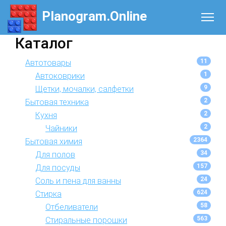
Planogram.Online
Каталог
11
Автотовары
1
Автоковрики
9
Щетки, мочалки, салфетки
2
Бытовая техника
2
Кухня
2
Чайники
2364
Бытовая химия
34
Для полов
157
Для посуды
24
Соль и пена для ванны
624
Стирка
58
Отбеливатели
563
Стиральные порошки