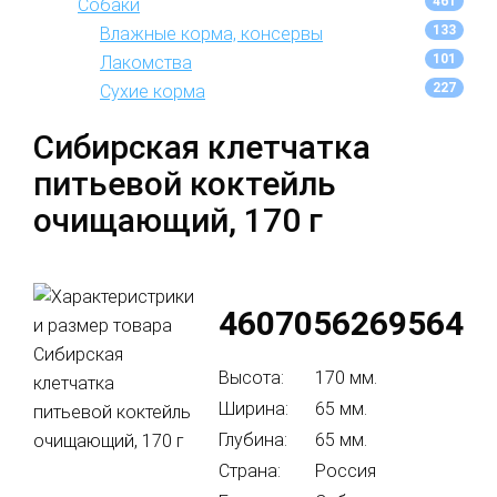
461
Собаки
133
Влажные корма, консервы
101
Лакомства
227
Сухие корма
Сибирская клетчатка
питьевой коктейль
очищающий, 170 г
4607056269564
Высота:
170 мм.
Ширина:
65 мм.
Глубина:
65 мм.
Страна:
Россия