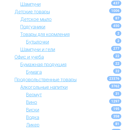
437
Шампуни
1006
Детские товары
87
Детское мыло
450
Подгузники
2
Товары для кормления
2
Бутылочки
277
Шампуни и гели
22
Офис и учеба
22
Бумажная продукция
22
Бумага
23376
Продовольственные товары
3762
Алкогольные напитки
31
Вермут
1297
Вино
195
Виски
358
Водка
81
Ликер