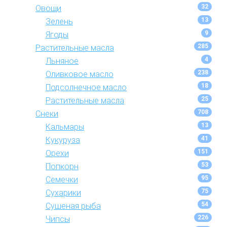
32
Овощи
13
Зелень
9
Ягоды
285
Растительные масла
4
Льняное
238
Оливковое масло
18
Подсолнечное масло
25
Растительные масла
708
Снеки
13
Кальмары
41
Кукуруза
151
Орехи
53
Попкорн
95
Семечки
75
Сухарики
54
Сушеная рыба
226
Чипсы