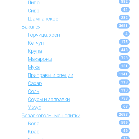
882
Пиво
44
Сидр
282
Шампанское
3651
Бакалея
4
Горчица, хрен
175
Кетчуп
448
Крупа
728
Макароны
131
Мука
1141
Приправы и специи
113
Сахар
110
Соль
738
Соусы и заправки
63
Уксус
2688
Безалкогольные напитки
599
Вода
46
Квас
24