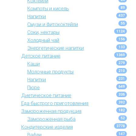
Коктейли
89
Компоты и кисель
437
Напитки
55
Смузи и фитококтейли
1124
Соки, нектары
156
Холодный чай
133
Энергетические напитки
1369
Детское питание
279
Каши
210
Молочные продукты
231
Напитки
649
Пюре
336
Диетическое питание
392
Еда быстрого приготовления
182
Замороженная продукция
52
Замороженная рыба
3778
Кондитерские изделия
147
Вафли