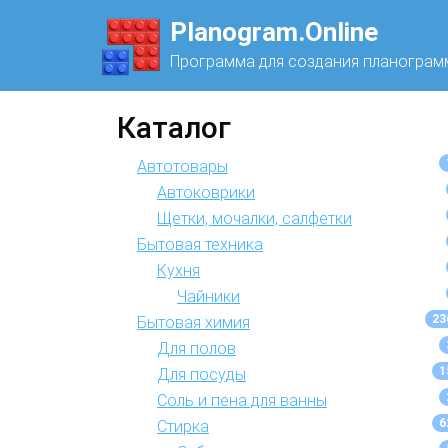
Planogram.Online
Программа для создания планограм
Каталог
Автотовары
Автоковрики
Щетки, мочалки, салфетки
Бытовая техника
Кухня
Чайники
23
Бытовая химия
Для полов
1
Для посуды
Соль и пена для ванны
6
Стирка