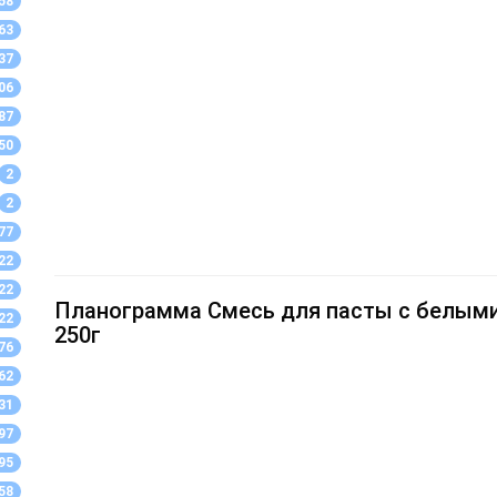
58
63
37
06
87
50
2
2
77
22
22
Планограмма Смесь для пасты с белыми г
22
250г
76
62
31
97
95
58