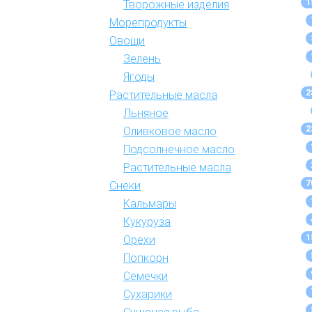
1
Творожные изделия
Морепродукты
Овощи
Зелень
Ягоды
2
Растительные масла
Льняное
2
Оливковое масло
Подсолнечное масло
Растительные масла
7
Снеки
Кальмары
Кукуруза
1
Орехи
Попкорн
Семечки
Сухарики