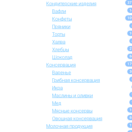
37
Кондитерские изделия
1
Вафли
10
Конфеты
Пряники
1
Торты
Халва
2
Хлебцы
6
Шоколад
17
Консервация
3
Варенье
Грибная консервация
Икра
Маслины и оливки
Мед
1
Мясные консервы
6
Овощная консервация
1
Молочная продукция