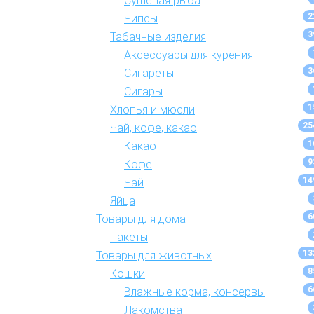
Сушеная рыба
2
Чипсы
3
Табачные изделия
Аксессуары для курения
3
Сигареты
Сигары
1
Хлопья и мюсли
25
Чай, кофе, какао
1
Какао
9
Кофе
14
Чай
Яйца
6
Товары для дома
Пакеты
13
Товары для животных
8
Кошки
6
Влажные корма, консервы
Лакомства