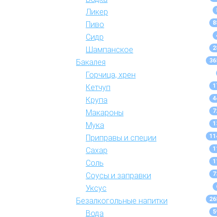
Ликер
8
Пиво
Сидр
2
Шампанское
36
Бакалея
Горчица, хрен
1
Кетчуп
4
Крупа
7
Макароны
1
Мука
11
Приправы и специи
1
Сахар
1
Соль
7
Соусы и заправки
Уксус
26
Безалкогольные напитки
5
Вода