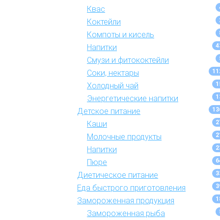
Квас
Коктейли
Компоты и кисель
4
Напитки
Смузи и фитококтейли
11
Соки, нектары
1
Холодный чай
1
Энергетические напитки
13
Детское питание
2
Каши
2
Молочные продукты
2
Напитки
6
Пюре
3
Диетическое питание
3
Еда быстрого приготовления
1
Замороженная продукция
Замороженная рыба