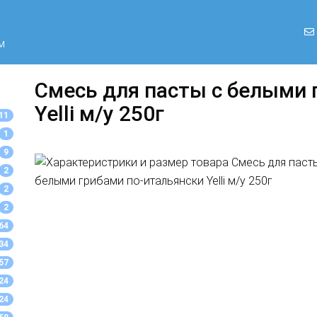
м
Смесь для пасты с белыми 
Yelli м/у 250г
11
1
9
2
2
2
64
34
57
24
24