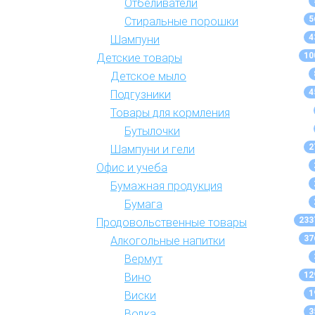
Отбеливатели
5
Стиральные порошки
4
Шампуни
10
Детские товары
Детское мыло
4
Подгузники
Товары для кормления
Бутылочки
2
Шампуни и гели
Офис и учеба
Бумажная продукция
Бумага
233
Продовольственные товары
37
Алкогольные напитки
Вермут
12
Вино
1
Виски
3
Водка