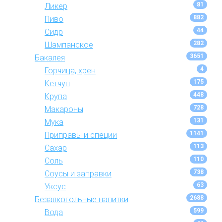
81
Ликер
882
Пиво
44
Сидр
282
Шампанское
3651
Бакалея
4
Горчица, хрен
175
Кетчуп
448
Крупа
728
Макароны
131
Мука
1141
Приправы и специи
113
Сахар
110
Соль
738
Соусы и заправки
63
Уксус
2688
Безалкогольные напитки
599
Вода