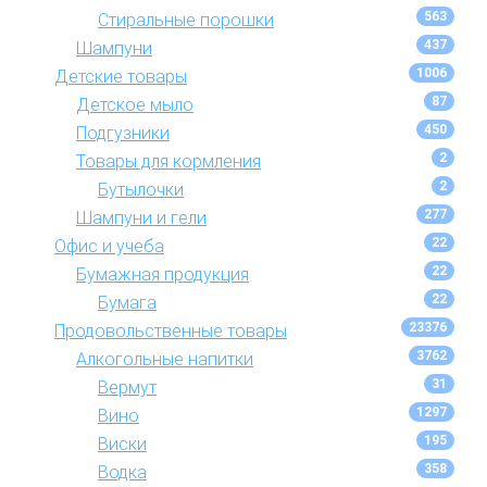
563
Стиральные порошки
437
Шампуни
1006
Детские товары
87
Детское мыло
450
Подгузники
2
Товары для кормления
2
Бутылочки
277
Шампуни и гели
22
Офис и учеба
22
Бумажная продукция
22
Бумага
23376
Продовольственные товары
3762
Алкогольные напитки
31
Вермут
1297
Вино
195
Виски
358
Водка