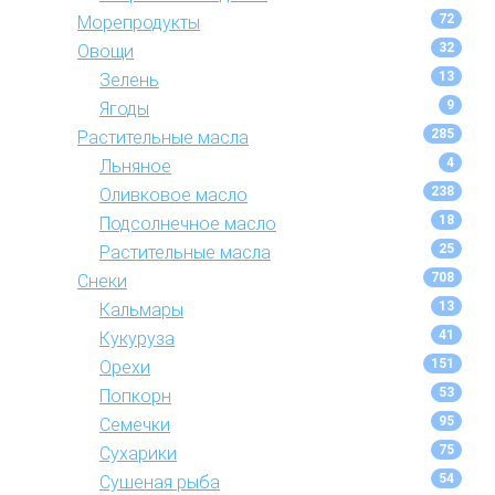
72
Морепродукты
32
Овощи
13
Зелень
9
Ягоды
285
Растительные масла
4
Льняное
238
Оливковое масло
18
Подсолнечное масло
25
Растительные масла
708
Снеки
13
Кальмары
41
Кукуруза
151
Орехи
53
Попкорн
95
Семечки
75
Сухарики
54
Сушеная рыба