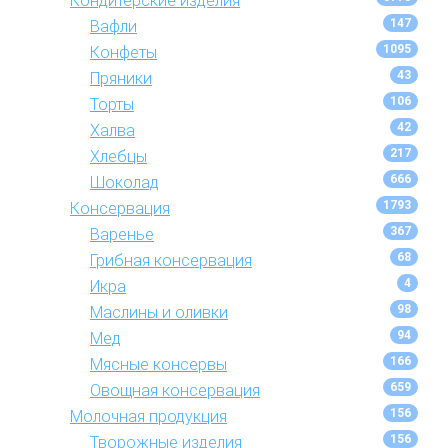
Кондитерские изделия
147
Вафли
1095
Конфеты
43
Пряники
106
Торты
42
Халва
217
Хлебцы
666
Шоколад
1793
Консервация
367
Варенье
68
Грибная консервация
4
Икра
98
Маслины и оливки
94
Мед
166
Мясные консервы
659
Овощная консервация
156
Молочная продукция
156
Творожные изделия