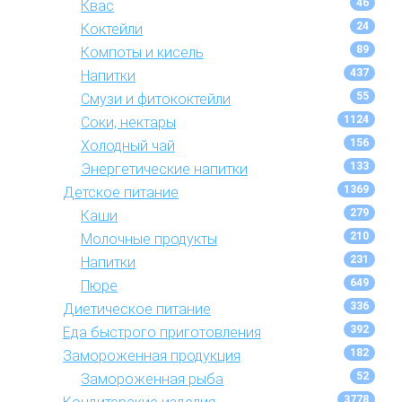
46
Квас
24
Коктейли
89
Компоты и кисель
437
Напитки
55
Смузи и фитококтейли
1124
Соки, нектары
156
Холодный чай
133
Энергетические напитки
1369
Детское питание
279
Каши
210
Молочные продукты
231
Напитки
649
Пюре
336
Диетическое питание
392
Еда быстрого приготовления
182
Замороженная продукция
52
Замороженная рыба
3778