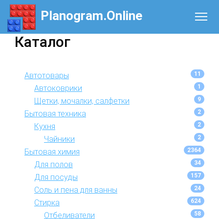
Planogram.Online
Каталог
11
Автотовары
1
Автоковрики
9
Щетки, мочалки, салфетки
2
Бытовая техника
2
Кухня
2
Чайники
2364
Бытовая химия
34
Для полов
157
Для посуды
24
Соль и пена для ванны
624
Стирка
58
Отбеливатели