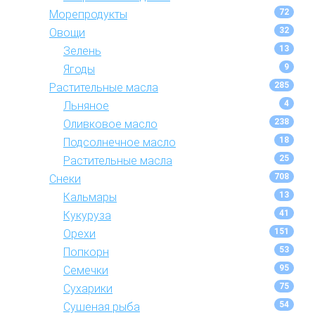
72
Морепродукты
32
Овощи
13
Зелень
9
Ягоды
285
Растительные масла
4
Льняное
238
Оливковое масло
18
Подсолнечное масло
25
Растительные масла
708
Снеки
13
Кальмары
41
Кукуруза
151
Орехи
53
Попкорн
95
Семечки
75
Сухарики
54
Сушеная рыба