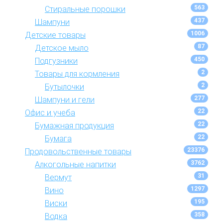
563
Стиральные порошки
437
Шампуни
1006
Детские товары
87
Детское мыло
450
Подгузники
2
Товары для кормления
2
Бутылочки
277
Шампуни и гели
22
Офис и учеба
22
Бумажная продукция
22
Бумага
23376
Продовольственные товары
3762
Алкогольные напитки
31
Вермут
1297
Вино
195
Виски
358
Водка