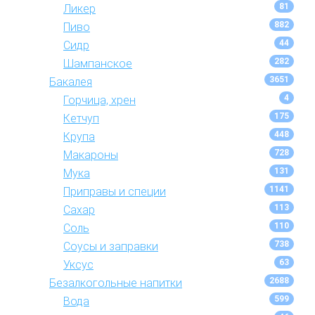
81
Ликер
882
Пиво
44
Сидр
282
Шампанское
3651
Бакалея
4
Горчица, хрен
175
Кетчуп
448
Крупа
728
Макароны
131
Мука
1141
Приправы и специи
113
Сахар
110
Соль
738
Соусы и заправки
63
Уксус
2688
Безалкогольные напитки
599
Вода