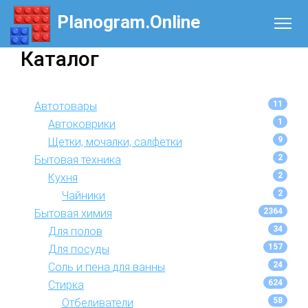
Planogram.Online
Каталог
11
Автотовары
1
Автоковрики
9
Щетки, мочалки, салфетки
2
Бытовая техника
2
Кухня
2
Чайники
2364
Бытовая химия
34
Для полов
157
Для посуды
24
Соль и пена для ванны
624
Стирка
58
Отбеливатели