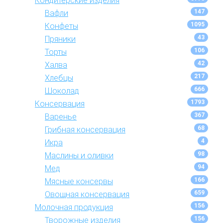
Кондитерские изделия
147
Вафли
1095
Конфеты
43
Пряники
106
Торты
42
Халва
217
Хлебцы
666
Шоколад
1793
Консервация
367
Варенье
68
Грибная консервация
4
Икра
98
Маслины и оливки
94
Мед
166
Мясные консервы
659
Овощная консервация
156
Молочная продукция
156
Творожные изделия