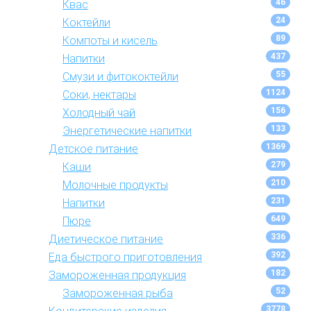
46
Квас
24
Коктейли
89
Компоты и кисель
437
Напитки
55
Смузи и фитококтейли
1124
Соки, нектары
156
Холодный чай
133
Энергетические напитки
1369
Детское питание
279
Каши
210
Молочные продукты
231
Напитки
649
Пюре
336
Диетическое питание
392
Еда быстрого приготовления
182
Замороженная продукция
52
Замороженная рыба
3778